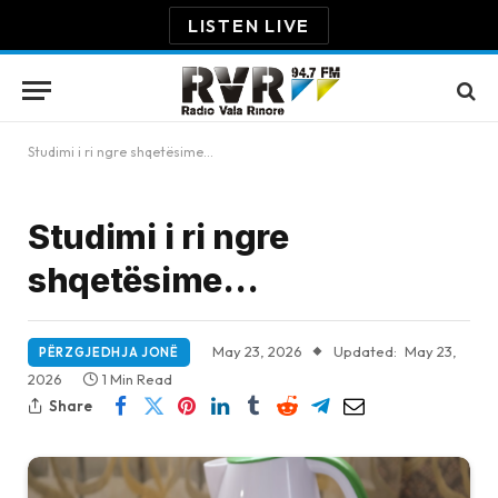
LISTEN LIVE
Studimi i ri ngre shqetësime…
Studimi i ri ngre
shqetësime…
May 23, 2026
Updated:
May 23,
PËRZGJEDHJA JONË
2026
1 Min Read
Share