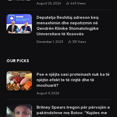
August 25, 2024
443
Views
Deputetja Reshitaj adreson keq
menaxhimin dhe nepotizmin në
Qendrën Klinike Stomatologjike
Universitare të Kosovës
December 1, 2023
351
Views
OUR PICKS
Pse e njëjta sasi proteinash nuk ka të
njëjtin efekt te të rinjtë dhe të
moshuarit?
August 9, 2026
Britney Spears tregon për përvojën e
pakëndshme me Botox: “Kujdes me