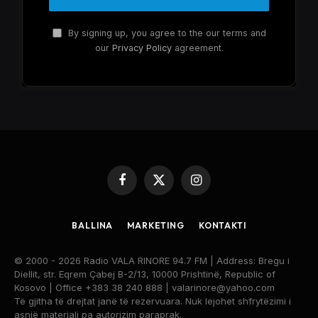
By signing up, you agree to the our terms and
our
Privacy Policy
agreement.
Facebook
X
Instagram
(Twitter)
BALLINA
MARKETING
KONTAKTI
© 2000 - 2026 Radio VALA RINORE 94.7 FM | Address: Bregu i
Diellit, str. Eqrem Çabej B-2/13, 10000 Prishtinë, Republic of
Kosovo | Office +383 38 240 888 | valarinore@yahoo.com
Të gjitha të drejtat janë të rezervuara. Nuk lejohet shfrytëzimi i
asnjë materiali pa autorizim paraprak.