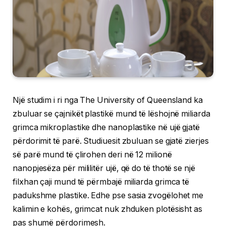
Një studim i ri nga The University of Queensland ka
zbuluar se çajnikët plastikë mund të lëshojnë miliarda
grimca mikroplastike dhe nanoplastike në ujë gjatë
përdorimit të parë. Studiuesit zbuluan se gjatë zierjes
së parë mund të çlirohen deri në 12 milionë
nanopjesëza për mililitër ujë, që do të thotë se një
filxhan çaji mund të përmbajë miliarda grimca të
padukshme plastike. Edhe pse sasia zvogëlohet me
kalimin e kohës, grimcat nuk zhduken plotësisht as
pas shumë përdorimesh.