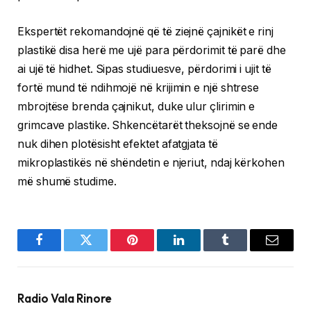
Ekspertët rekomandojnë që të ziejnë çajnikët e rinj
plastikë disa herë me ujë para përdorimit të parë dhe
ai ujë të hidhet. Sipas studiuesve, përdorimi i ujit të
fortë mund të ndihmojë në krijimin e një shtrese
mbrojtëse brenda çajnikut, duke ulur çlirimin e
grimcave plastike. Shkencëtarët theksojnë se ende
nuk dihen plotësisht efektet afatgjata të
mikroplastikës në shëndetin e njeriut, ndaj kërkohen
më shumë studime.
Facebook
Twitter
Pinterest
LinkedIn
Tumblr
Email
Radio Vala Rinore