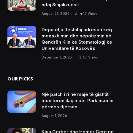
ndaj Sinjalizuesit
August 25, 2024
443
Views
Deputetja Reshitaj adreson keq
menaxhimin dhe nepotizmin në
Qendrën Klinike Stomatologjike
Universitare të Kosovës
December 1, 2023
351
Views
OUR PICKS
Një patch i ri në majë të gishtit
monitoron ilaçin për Parkinsonin
përmes djersës
August 7, 2026
Kaia Gerber dhe Homer Gere në