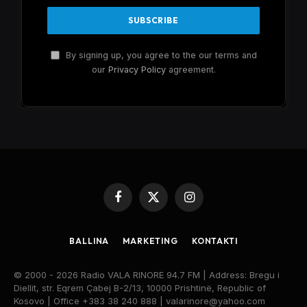
By signing up, you agree to the our terms and
our
Privacy Policy
agreement.
Facebook
X
Instagram
(Twitter)
BALLINA
MARKETING
KONTAKTI
© 2000 - 2026 Radio VALA RINORE 94.7 FM | Address: Bregu i
Diellit, str. Eqrem Çabej B-2/13, 10000 Prishtinë, Republic of
Kosovo | Office +383 38 240 888 | valarinore@yahoo.com