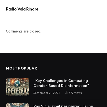
Radio Vala Rinore
Comments are closed.
MOST POPULAR
“Key Challenges in Combating
Gender-Based Disinformation”
September 21, 2024
477
Views
Pas Sinjalizimit për parregullsi në