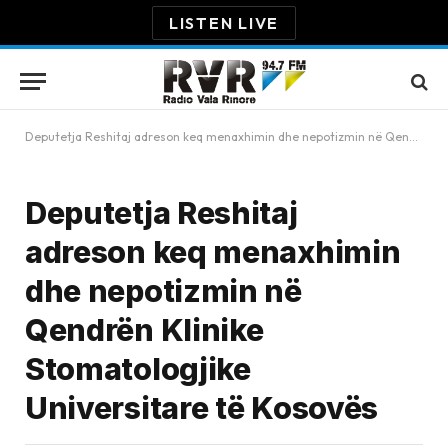
LISTEN LIVE
Deputetja Reshitaj adreson keq menaxhimin dhe nepotizmin në Qendrën Klinike Stomatologjike Universitare të Kosovës
Deputetja Reshitaj
adreson keq menaxhimin
dhe nepotizmin në
Qendrën Klinike
Stomatologjike
Universitare të Kosovës