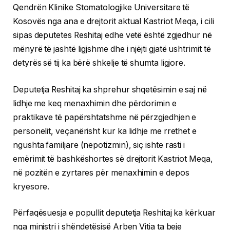
Qendrën Klinike Stomatologjike Universitare të
Kosovës nga ana e drejtorit aktual Kastriot Meqa, i cili
sipas deputetes Reshitaj edhe vetë është zgjedhur në
mënyrë të jashtë ligjshme dhe i njëjti gjatë ushtrimit të
detyrës së tij ka bërë shkelje të shumta ligjore.
Deputetja Reshitaj ka shprehur shqetësimin e saj në
lidhje me keq menaxhimin dhe përdorimin e
praktikave të papërshtatshme në përzgjedhjen e
personelit, veçanërisht kur ka lidhje me rrethet e
ngushta familjare (nepotizmin), siç ishte rasti i
emërimit të bashkëshortes së drejtorit Kastriot Meqa,
në pozitën e zyrtares për menaxhimin e depos
kryesore.
Përfaqësuesja e popullit deputetja Reshitaj ka kërkuar
nga ministri i shëndetësisë Arben Vitia ta beje