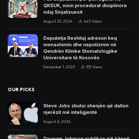
QKSUK, nisin procedurat disiplinore
ndaj Sinjalizuesit
August 25, 2024
443
Views
Deputetja Reshitaj adreson keq
menaxhimin dhe nepotizmin në
Qendrën Klinike Stomatologjike
Universitare të Kosovës
December 1, 2023
351
Views
OUR PICKS
Steve Jobs zbuloi shenjën që dallon
njerëzit më inteligjentë
August 6, 2026
Dwayne Johnson publikon një këngë