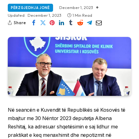
December 1, 2023
PËRZGJEDHJA JONË
Updated:
December 1, 2023
1 Min Read
Share
Në seancën e Kuvendit të Republikës së Kosovës të
mbajtur me 30 Nëntor 2023 deputetja Albena
Reshitaj, ka adresuar shqetësimin e saj lidhur me
praktikat e keq menaxhimit dhe nepotizmit në