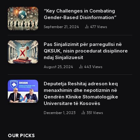
“Key Challenges in Combating
Gender-Based Disinformation”
September 21, 2024
477
Views
Pas Sinjalizimit për parregullsi në
QKSUK, nisin procedurat disiplinore
ndaj Sinjalizuesit
August 25, 2024
443
Views
Deputetja Reshitaj adreson keq
menaxhimin dhe nepotizmin në
Qendrën Klinike Stomatologjike
Universitare të Kosovës
December 1, 2023
351
Views
OUR PICKS