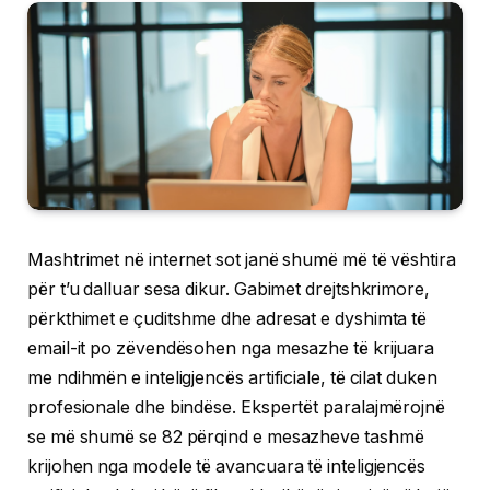
Mashtrimet në internet sot janë shumë më të vështira
për t’u dalluar sesa dikur. Gabimet drejtshkrimore,
përkthimet e çuditshme dhe adresat e dyshimta të
email-it po zëvendësohen nga mesazhe të krijuara
me ndihmën e inteligjencës artificiale, të cilat duken
profesionale dhe bindëse. Ekspertët paralajmërojnë
se më shumë se 82 përqind e mesazheve tashmë
krijohen nga modele të avancuara të inteligjencës