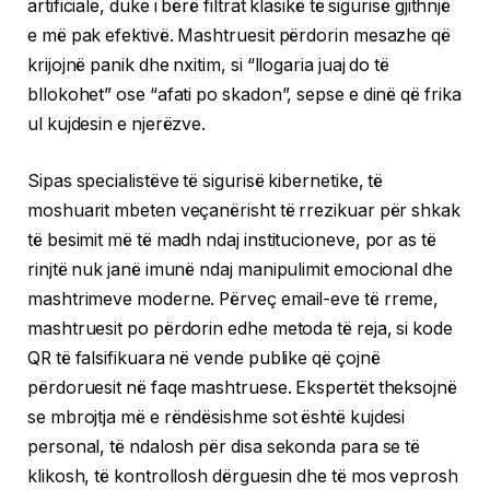
artificiale, duke i bërë filtrat klasikë të sigurisë gjithnjë
e më pak efektivë. Mashtruesit përdorin mesazhe që
krijojnë panik dhe nxitim, si “llogaria juaj do të
bllokohet” ose “afati po skadon”, sepse e dinë që frika
ul kujdesin e njerëzve.
Sipas specialistëve të sigurisë kibernetike, të
moshuarit mbeten veçanërisht të rrezikuar për shkak
të besimit më të madh ndaj institucioneve, por as të
rinjtë nuk janë imunë ndaj manipulimit emocional dhe
mashtrimeve moderne. Përveç email-eve të rreme,
mashtruesit po përdorin edhe metoda të reja, si kode
QR të falsifikuara në vende publike që çojnë
përdoruesit në faqe mashtruese. Ekspertët theksojnë
se mbrojtja më e rëndësishme sot është kujdesi
personal, të ndalosh për disa sekonda para se të
klikosh, të kontrollosh dërguesin dhe të mos veprosh