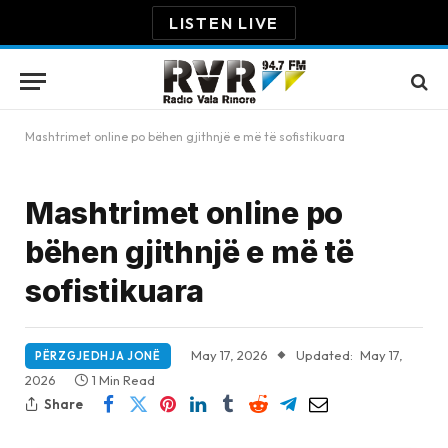
LISTEN LIVE
Mashtrimet online po bëhen gjithnjë e më të sofistikuara
Mashtrimet online po
bëhen gjithnjë e më të
sofistikuara
May 17, 2026
Updated:
May 17,
PËRZGJEDHJA JONË
2026
1 Min Read
Share