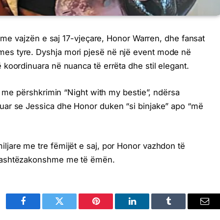
a me vajzën e saj 17-vjeçare, Honor Warren, dhe fansat
es tyre. Dyshja mori pjesë në një event mode në
koordinuara në nuanca të errëta dhe stil elegant.
am me përshkrimin “Night with my bestie”, ndërsa
uar se Jessica dhe Honor duken “si binjake” apo “më
jare me tre fëmijët e saj, por Honor vazhdon të
 jashtëzakonshme me të ëmën.
Facebook
Twitter
Pinterest
LinkedIn
Tumblr
Ema