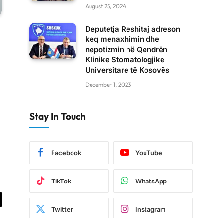
August 25, 2024
Deputetja Reshitaj adreson
keq menaxhimin dhe
nepotizmin në Qendrën
Klinike Stomatologjike
Universitare të Kosovës
December 1, 2023
Stay In Touch
Facebook
YouTube
TikTok
WhatsApp
il
Twitter
Instagram