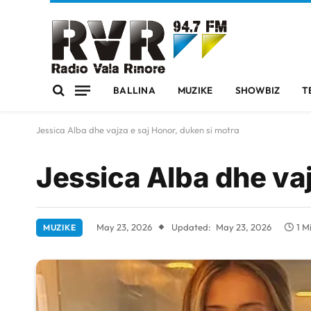
BALLINA
MUZIKE
SHOWBIZ
T
Jessica Alba dhe vajza e saj Honor, duken si motra
Jessica Alba dhe vaj
May 23, 2026
Updated:
May 23, 2026
1 M
MUZIKE