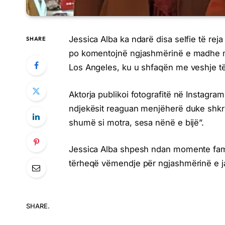
Jessica Alba ka ndarë disa selfie të rej
SHARE
po komentojnë ngjashmërinë e madhe m
Los Angeles, ku u shfaqën me veshje të 
Aktorja publikoi fotografitë në Instagr
ndjekësit reaguan menjëherë duke shkr
shumë si motra, sesa nënë e bijë”.
Jessica Alba shpesh ndan momente famil
tërheqë vëmendje për ngjashmërinë e
SHARE.