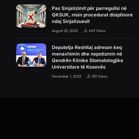
Pas Sinjalizimit për parregullsi në
QKSUK, nisin procedurat disiplinore
ndaj Sinjalizuesit
August 25, 2024
443
Views
Deputetja Reshitaj adreson keq
menaxhimin dhe nepotizmin në
Qendrën Klinike Stomatologjike
Universitare të Kosovës
December 1, 2023
351
Views