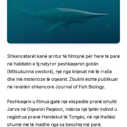
Shkencëtarët kanë arritur të filmojnë për herë të parë
në habitatin e tij natyror peshkaqenin goblin
(Mitsukurina owstoni), një nga krijesat më të rralla
dhe më misterioze të oqeanit. Zbulimi është publikuar
në revistën shkencore Journal of Fish Biology.
Peshkaqeni u filmua gjatë një ekspedite pranë ishullit
Jarvis në Oqeanin Paqësor, ndërsa një tjetër individ u
regjistrua pranë Hendekut të Tongës, në një thellësi
shumë më të madhe nga sa besohej më parë.