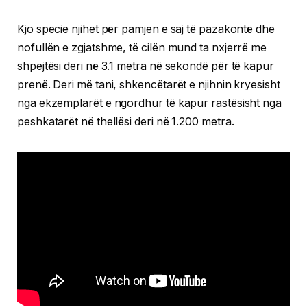
Kjo specie njihet për pamjen e saj të pazakontë dhe
nofullën e zgjatshme, të cilën mund ta nxjerrë me
shpejtësi deri në 3.1 metra në sekondë për të kapur
prenë. Deri më tani, shkencëtarët e njihnin kryesisht
nga ekzemplarët e ngordhur të kapur rastësisht nga
peshkatarët në thellësi deri në 1.200 metra.