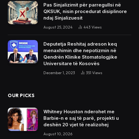
Pas Sinjalizimit për parregullsi në
QKSUK, nisin procedurat disiplinore
ndaj Sinjalizuesit
August 25, 2024
443
Views
Deputetja Reshitaj adreson keq
menaxhimin dhe nepotizmin në
Qendrën Klinike Stomatologjike
Universitare të Kosovës
December 1, 2023
351
Views
OUR PICKS
Whitney Houston nderohet me
Barbie-n e saj të parë, projekti u
deshën 20 vjet të realizohej
August 10, 2026