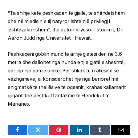
“Ta shihje këtë peshkaqen të gjallë, të shëndetshëm
dhe në mjedisin e tij natyror ishte një privilegj i
jashtëzakonshëm”, tha autori kryesor i studimit, Dr.
Aaron Judd nga Universiteti i Hawait.
Peshkaqeni goblin mund të arrijë gjatësi deri në 3.6
metra dhe dallohet nga hunda e tij e gjatë e sheshtë,
që i jep një pamje unike. Për shkak të rrallësisë së
vëzhgimeve, ai konsiderohet një nga banorët më
enigmatikë të thellësive të oqeanit, krahas kallamarit
gjigant dhe peshkut fantazmë të Hendekut të
Marianës.
Facebook
Twitter
Pinterest
LinkedIn
Tumblr
Email