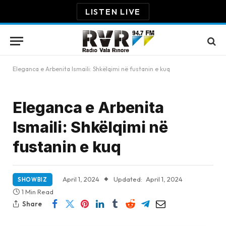
LISTEN LIVE
Eleganca e Arbenita Ismaili: Shkëlqimi në fustanin e kuq
Eleganca e Arbenita
Ismaili: Shkëlqimi në
fustanin e kuq
April 1, 2024
Updated:
April 1, 2024
SHOWBIZ
1 Min Read
Share