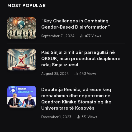
MOST POPULAR
“Key Challenges in Combating
Gender-Based Disinformation”
September 21, 2024
477
Views
Pas Sinjalizimit për parregullsi në
QKSUK, nisin procedurat disiplinore
ndaj Sinjalizuesit
August 25, 2024
443
Views
Deputetja Reshitaj adreson keq
menaxhimin dhe nepotizmin në
Qendrën Klinike Stomatologjike
Universitare të Kosovës
December 1, 2023
351
Views