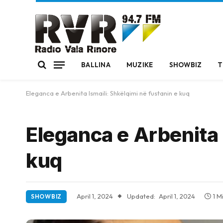
BALLINA
MUZIKE
SHOWBIZ
T
Eleganca e Arbenita Ismaili: Shkëlqimi në fustanin e kuq
Eleganca e Arbenita 
kuq
April 1, 2024
Updated:
April 1, 2024
1 M
SHOWBIZ