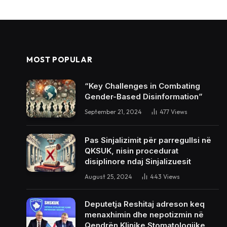
MOST POPULAR
“Key Challenges in Combating
Gender-Based Disinformation”
September 21, 2024
477
Views
Pas Sinjalizimit për parregullsi në
QKSUK, nisin procedurat
disiplinore ndaj Sinjalizuesit
August 25, 2024
443
Views
Deputetja Reshitaj adreson keq
menaxhimin dhe nepotizmin në
Qendrën Klinike Stomatologjike