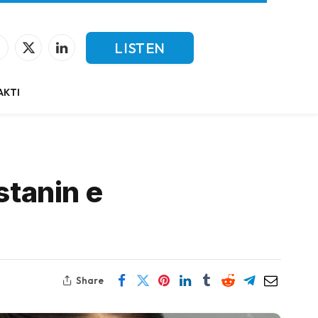
LISTEN
Facebook
X
LinkedIn
(Twitter)
LIVE
AKTI
stanin e
Share