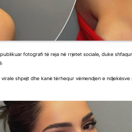
 publikuar fotografi të reja në rrjetet sociale, duke shfaqu
q.
 virale shpejt dhe kanë tërhequr vëmendjen e ndjekësve për