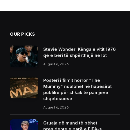
OUR PICKS
Stevie Wonder: Kënga e vitit 1976
që e bëri të shpërthejë në lot
August 6, 2026
Posteri i filmit horror “The
Mummy” ndalohet në hapësirat
publike për shkak të pamjeve
shqetësuese
August 6, 2026
Gruaja që mund të bëhet
presidente e parë e FIFA-s