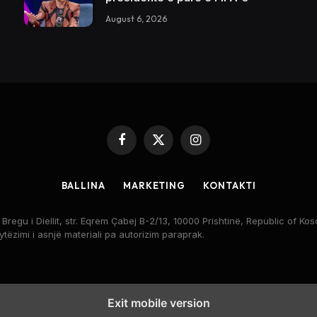
August 6, 2026
Facebook
X
Instagram
(Twitter)
BALLINA
MARKETING
KONTAKTI
egu i Diellit, str. Eqrem Çabej B-2/13, 10000 Prishtinë, Republic of 
rytëzimi i asnjë materiali pa autorizim paraprak.
Exit mobile version