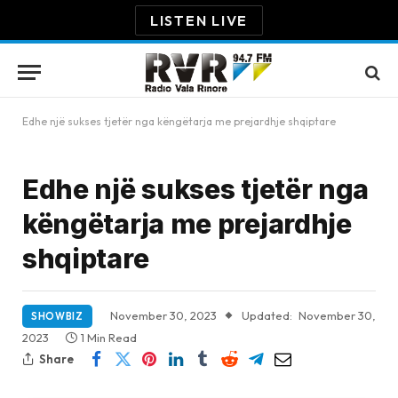
LISTEN LIVE
Edhe një sukses tjetër nga këngëtarja me prejardhje shqiptare
Edhe një sukses tjetër nga
këngëtarja me prejardhje
shqiptare
November 30, 2023
Updated:
November 30,
SHOWBIZ
2023
1 Min Read
Share