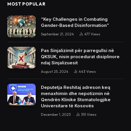
MOST POPULAR
“Key Challenges in Combating
Gender-Based Disinformation”
September 21, 2024
477
Views
Pas Sinjalizimit për parregullsi në
QKSUK, nisin procedurat disiplinore
ndaj Sinjalizuesit
August 25, 2024
443
Views
Deputetja Reshitaj adreson keq
menaxhimin dhe nepotizmin në
Qendrën Klinike Stomatologjike
Universitare të Kosovës
December 1, 2023
351
Views