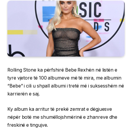
Rolling Stone ka përfshirë Bebe Rexhën në listën e
tyre vjetore të 100 albumeve më të mira, me albumin
“Bebe” i cili u shpall albumi i tretë më i suksesshëm në
karrierën e saj.
Ky album ka arritur të prekë zemrat e dëgjuesve
nëpër botë me shumëllojshmërinë e zhanreve dhe
freskinë e tingujve.