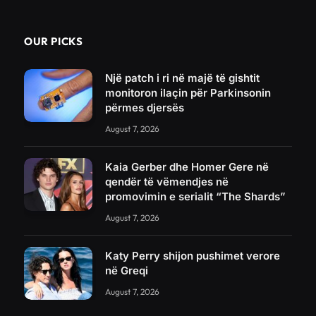
OUR PICKS
Një patch i ri në majë të gishtit
monitoron ilaçin për Parkinsonin
përmes djersës
August 7, 2026
Kaia Gerber dhe Homer Gere në
qendër të vëmendjes në
promovimin e serialit “The Shards”
August 7, 2026
Katy Perry shijon pushimet verore
në Greqi
August 7, 2026