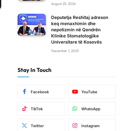
August 25, 2024
Deputetja Reshitaj adreson
keq menaxhimin dhe
nepotizmin në Qendrën
Klinike Stomatologjike
Universitare të Kosovës
December 1, 2023
Stay In Touch
Facebook
YouTube
TikTok
WhatsApp
Twitter
Instagram