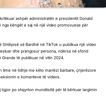
ritikuar ashpër administratën e presidentit Donald
ë nga këngët e saj në një video promovuese për
 të Shtëpisë së Bardhë në TikTok u publikua një video
restuar dhe prangosur persona, ndërsa në sfond
 Grande të publikuar në vitin 2024.
 time në lidhje me këto marrëzi barbare, çnjerëzore
seksionin e komenteve të videos.
aj ligjor po shqyrton mundësitë për të kërkuar largimin