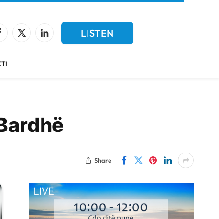
LISTEN
Facebook
X
LinkedIn
(Twitter)
LIVE
TI
 Bardhë
Share