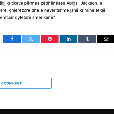
gjigj kritikave përmes zëdhënëses Abigail Jackson, e
rbare, çnjerëzore dhe e neveritshme janë kriminelët që
dëmtuar qytetarë amerikanë”.
Facebook
Twitter
Pinterest
LinkedIn
Tumblr
Ema
 A COMMENT