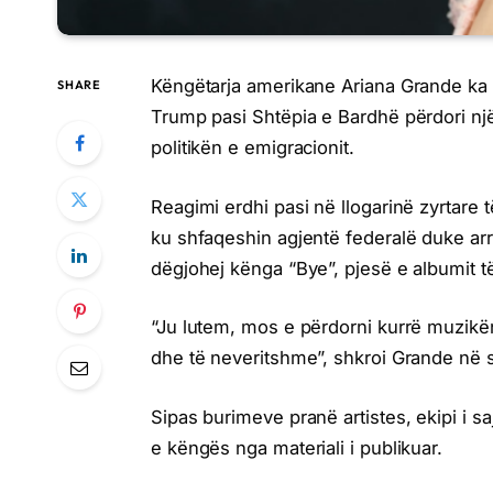
Këngëtarja amerikane Ariana Grande ka k
SHARE
Trump pasi Shtëpia e Bardhë përdori nj
politikën e emigracionit.
Reagimi erdhi pasi në llogarinë zyrtare
ku shfaqeshin agjentë federalë duke ar
dëgjohej kënga “Bye”, pjesë e albumit të
“Ju lutem, mos e përdorni kurrë muzikën
dhe të neveritshme”, shkroi Grande në 
Sipas burimeve pranë artistes, ekipi i s
e këngës nga materiali i publikuar.