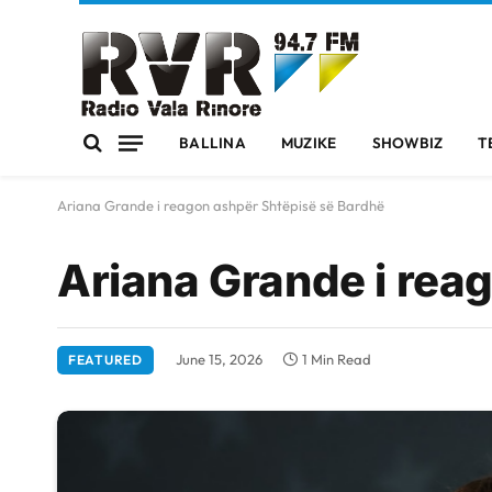
BALLINA
MUZIKE
SHOWBIZ
T
Ariana Grande i reagon ashpër Shtëpisë së Bardhë
Ariana Grande i rea
June 15, 2026
1 Min Read
FEATURED