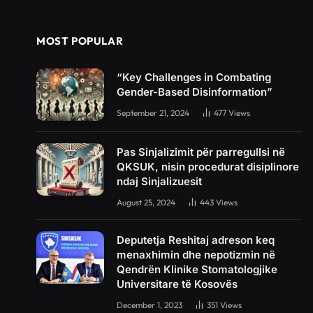
MOST POPULAR
“Key Challenges in Combating
Gender-Based Disinformation”
September 21, 2024
477
Views
Pas Sinjalizimit për parregullsi në
QKSUK, nisin procedurat disiplinore
ndaj Sinjalizuesit
August 25, 2024
443
Views
Deputetja Reshitaj adreson keq
menaxhimin dhe nepotizmin në
Qendrën Klinike Stomatologjike
Universitare të Kosovës
December 1, 2023
351
Views