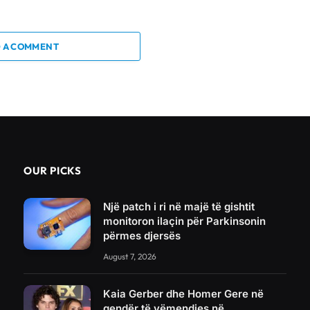
 A COMMENT
OUR PICKS
Një patch i ri në majë të gishtit
monitoron ilaçin për Parkinsonin
përmes djersës
August 7, 2026
Kaia Gerber dhe Homer Gere në
qendër të vëmendjes në