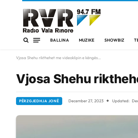
BALLINA
MUZIKE
SHOWBIZ
T
Vjosa Shehu rikthehet me videoklipin e këngës…
Vjosa Shehu riktheh
December 27, 2023
Updated:
Dec
PËRZGJEDHJA JONË