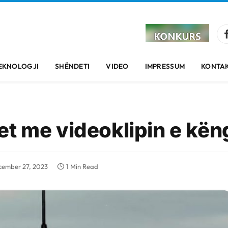
EKNOLOGJI
SHËNDETI
VIDEO
IMPRESSUM
KONTAK
et me videoklipin e kë
ember 27, 2023
1 Min Read