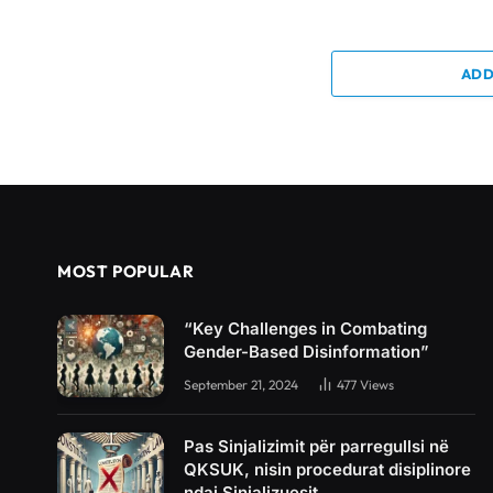
ADD
MOST POPULAR
“Key Challenges in Combating
Gender-Based Disinformation”
September 21, 2024
477
Views
Pas Sinjalizimit për parregullsi në
QKSUK, nisin procedurat disiplinore
ndaj Sinjalizuesit