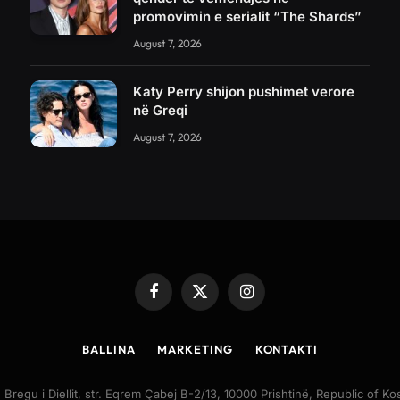
promovimin e serialit “The Shards”
August 7, 2026
Katy Perry shijon pushimet verore
në Greqi
August 7, 2026
Facebook
X
Instagram
(Twitter)
BALLINA
MARKETING
KONTAKTI
egu i Diellit, str. Eqrem Çabej B-2/13, 10000 Prishtinë, Republic of 