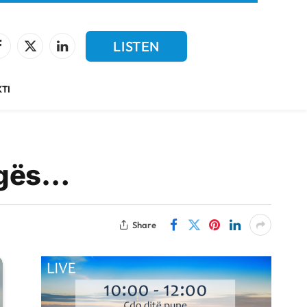
LISTEN
Facebook
X
LinkedIn
(Twitter)
LIVE
TI
ngës…
Share