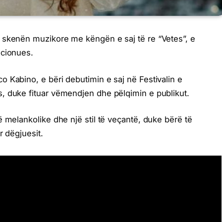
 skenën muzikore me këngën e saj të re “Vetes”, e
ocionues.
 Kabino, e bëri debutimin e saj në Festivalin e
, duke fituar vëmendjen dhe pëlqimin e publikut.
 melankolike dhe një stil të veçantë, duke bërë të
r dëgjuesit.