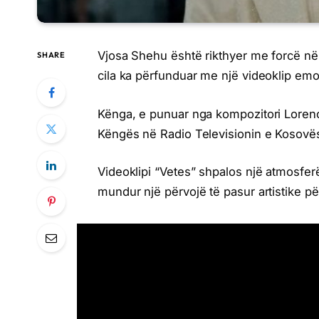
Vjosa Shehu është rikthyer me forcë në
SHARE
cila ka përfunduar me një videoklip em
Kënga, e punuar nga kompozitori Lorenco
Këngës në Radio Televisionin e Kosovës
Videoklipi “Vetes” shpalos një atmosferë
mundur një përvojë të pasur artistike pë