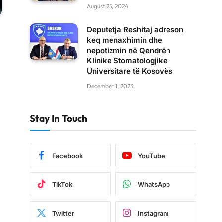
August 25, 2024
Deputetja Reshitaj adreson
keq menaxhimin dhe
nepotizmin në Qendrën
Klinike Stomatologjike
Universitare të Kosovës
December 1, 2023
Stay In Touch
Facebook
YouTube
TikTok
WhatsApp
Twitter
Instagram