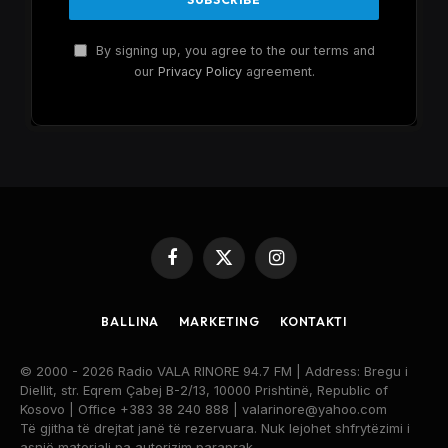
By signing up, you agree to the our terms and
our
Privacy Policy
agreement.
Facebook
X
Instagram
(Twitter)
BALLINA
MARKETING
KONTAKTI
© 2000 - 2026 Radio VALA RINORE 94.7 FM | Address: Bregu i
Diellit, str. Eqrem Çabej B-2/13, 10000 Prishtinë, Republic of
Kosovo | Office +383 38 240 888 | valarinore@yahoo.com
Të gjitha të drejtat janë të rezervuara. Nuk lejohet shfrytëzimi i
asnjë materiali pa autorizim paraprak.