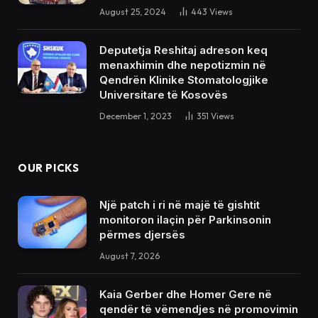
August 25, 2024
443
Views
Deputetja Reshitaj adreson keq
menaxhimin dhe nepotizmin në
Qendrën Klinike Stomatologjike
Universitare të Kosovës
December 1, 2023
351
Views
OUR PICKS
Një patch i ri në majë të gishtit
monitoron ilaçin për Parkinsonin
përmes djersës
August 7, 2026
Kaia Gerber dhe Homer Gere në
qendër të vëmendjes në promovimin