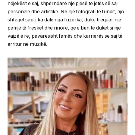
ndjekësit e saj, shpërndarë një pjesë të jetës së saj
personale dhe artistike. Në një fotografi të fundit, ajo
shfaqet sapo ka dalë nga frizerka, duke treguar një
pamje të freskët dhe rinore, që e bën të duket si një
vajzë e re, pavarësisht famës dhe karrierës së saj të
arritur në muzikë.