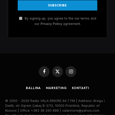
By signing up, you agree to the our terms and
our
Privacy Policy
agreement.
Facebook
X
Instagram
(Twitter)
BALLINA
MARKETING
KONTAKTI
© 2000 - 2026 Radio VALA RINORE 94.7 FM | Address: Bregu i
Diellit, str. Eqrem Çabej B-2/13, 10000 Prishtinë, Republic of
Kosovo | Office +383 38 240 888 | valarinore@yahoo.com