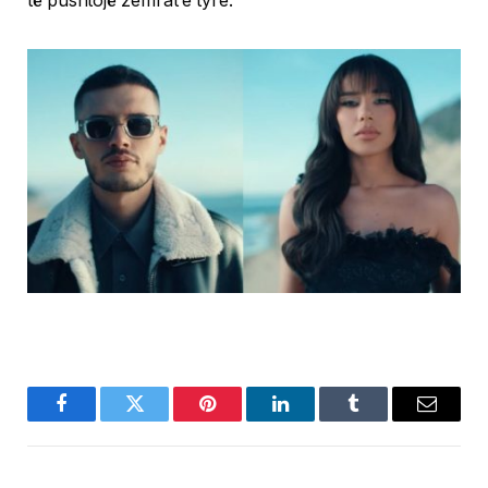
të pushtojë zemrat e tyre.
Facebook
Twitter
Pinterest
LinkedIn
Tumblr
Email