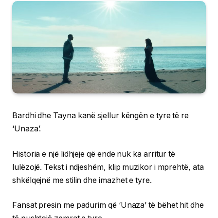
Bardhi dhe Tayna kanë sjellur këngën e tyre të re
‘Unaza’.
Historia e një lidhjeje që ende nuk ka arritur të
lulëzojë. Tekst i ndjeshëm, klip muzikor i mprehtë, ata
shkëlqejnë me stilin dhe imazhet e tyre.
Fansat presin me padurim që ‘Unaza’ të bëhet hit dhe