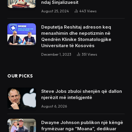
ndaj Sinjalizuesit
August 25, 2024
443
Views
Deputetja Reshitaj adreson keq
menaxhimin dhe nepotizmin në
Qendrën Klinike Stomatologjike
Universitare të Kosovës
December 1, 2023
351
Views
OUR PICKS
Steve Jobs zbuloi shenjën që dallon
njerëzit më inteligjentë
August 6, 2026
Dwayne Johnson publikon një këngë
frymëzuar nga “Moana”, dedikuar