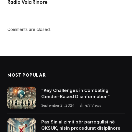
Radio Vala Rinore
Comments are closed.
MOST POPULAR
“Key Challenges in Combating
Gender-Based Disinformation”
September 21, 2024
477
Views
Pas Sinjalizimit për parregullsi në
QKSUK, nisin procedurat disiplinore