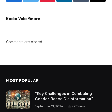
Facebook
Twitter
Pinterest
LinkedIn
Tumblr
Email
Radio Vala Rinore
Comments are closed.
MOST POPULAR
“Key Challenges in Combating
Gender-Based Disinformation”
September 21, 2024
477
Views