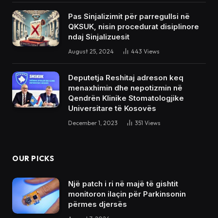
Pas Sinjalizimit për parregullsi në
QKSUK, nisin procedurat disiplinore
ndaj Sinjalizuesit
August 25, 2024
443
Views
Deputetja Reshitaj adreson keq
menaxhimin dhe nepotizmin në
Qendrën Klinike Stomatologjike
Universitare të Kosovës
December 1, 2023
351
Views
OUR PICKS
Një patch i ri në majë të gishtit
monitoron ilaçin për Parkinsonin
përmes djersës