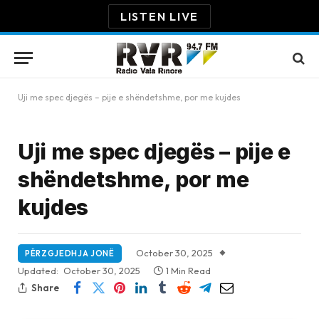
LISTEN LIVE
Uji me spec djegës – pije e shëndetshme, por me kujdes
Uji me spec djegës – pije e
shëndetshme, por me
kujdes
October 30, 2025
PËRZGJEDHJA JONË
Updated:
October 30, 2025
1 Min Read
Share