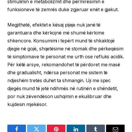
stimulimin e metabolizmit dhe përmirësimin e
funksioneve të zemrës duke zgjeruar enët e gjakut.
Megjithatë, efektet e kësaj pijeje nuk janë të
garantuara dhe kërkojnë më shumë kërkime
shkencore. Konsumimi i tepërt mund të shkaktojë
djegie në gojë, shqetësime në stomak dhe përkeqësim
të simptomave te personat me urth ose refluks acidik.
Për këtë arsye, rekomandohet të përdoret me masë
dhe gradualisht, ndërsa personat me sistem të
ndjeshëm tretës duhet ta shmangin. Uji me spec
djegës mund të jetë ndihmës në rutinën e shëndetit,
por nuk zëvendëson ushqimin e ekuilibruar dhe
kujdesin mjekësor.