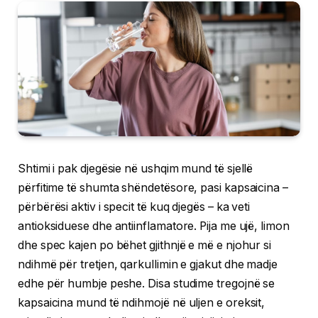
Shtimi i pak djegësie në ushqim mund të sjellë
përfitime të shumta shëndetësore, pasi kapsaicina –
përbërësi aktiv i specit të kuq djegës – ka veti
antioksiduese dhe antiinflamatore. Pija me ujë, limon
dhe spec kajen po bëhet gjithnjë e më e njohur si
ndihmë për tretjen, qarkullimin e gjakut dhe madje
edhe për humbje peshe. Disa studime tregojnë se
kapsaicina mund të ndihmojë në uljen e oreksit,