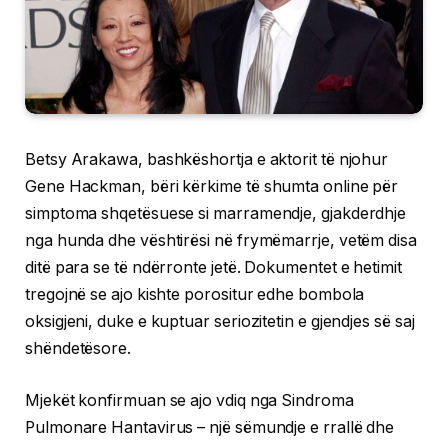
Betsy Arakawa, bashkëshortja e aktorit të njohur
Gene Hackman, bëri kërkime të shumta online për
simptoma shqetësuese si marramendje, gjakderdhje
nga hunda dhe vështirësi në frymëmarrje, vetëm disa
ditë para se të ndërronte jetë. Dokumentet e hetimit
tregojnë se ajo kishte porositur edhe bombola
oksigjeni, duke e kuptuar seriozitetin e gjendjes së saj
shëndetësore.
Mjekët konfirmuan se ajo vdiq nga Sindroma
Pulmonare Hantavirus – një sëmundje e rrallë dhe