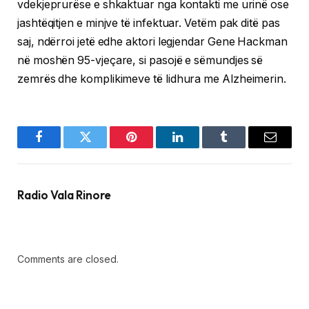
vdekjeprurëse e shkaktuar nga kontakti me urinë ose
jashtëqitjen e minjve të infektuar. Vetëm pak ditë pas
saj, ndërroi jetë edhe aktori legjendar Gene Hackman
në moshën 95-vjeçare, si pasojë e sëmundjes së
zemrës dhe komplikimeve të lidhura me Alzheimerin.
Facebook
Twitter
Pinterest
LinkedIn
Tumblr
Email
Radio Vala Rinore
Comments are closed.