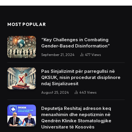
MOST POPULAR
“Key Challenges in Combating
Gender-Based Disinformation”
September 21, 2024
477
Views
Pas Sinjalizimit për parregullsi në
QKSUK, nisin procedurat disiplinore
ndaj Sinjalizuesit
August 25, 2024
443
Views
Deputetja Reshitaj adreson keq
menaxhimin dhe nepotizmin në
Qendrën Klinike Stomatologjike
Universitare të Kosovës