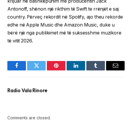
krijuar në bashkëpunim me producentin Jack
Antonoff, shënon një rikthim të Swift te rrënjët e saj
country. Përveç rekordit në Spotify, ajo theu rekorde
edhe në Apple Music dhe Amazon Music, duke u
bërë një nga publikimet më të suksesshme muzikore
të vitit 2026.
Facebook
Twitter
Pinterest
LinkedIn
Tumblr
Email
Radio Vala Rinore
Comments are closed.