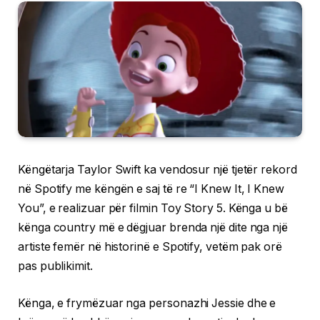
Këngëtarja Taylor Swift ka vendosur një tjetër rekord
në Spotify me këngën e saj të re “I Knew It, I Knew
You”, e realizuar për filmin Toy Story 5. Kënga u bë
kënga country më e dëgjuar brenda një dite nga një
artiste femër në historinë e Spotify, vetëm pak orë
pas publikimit.
Kënga, e frymëzuar nga personazhi Jessie dhe e