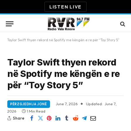
LISTEN LIVE
Taylor Swift thyen rekord në Spotify me këngën e re për “Toy Story 5”
Taylor Swift thyen rekord
në Spotify me këngën e re
për “Toy Story 5”
June 7, 2026
Updated:
June 7,
PËRZGJEDHJA JONË
2026
1 Min Read
Share