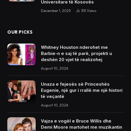
Universitare të Kosovës
December 1, 2023
351
Views
OUR PICKS
Whitney Houston nderohet me
Barbie-n e saj të parë, projekti u
deshën 20 vjet të realizohej
August 10, 2026
Unaza e fejesës së Princeshës
Eugenie, një gur i rrallë me një histori
të veçantë
August 10, 2026
Vajza e vogël e Bruce Willis dhe
Demi Moore martohet me muzikantin