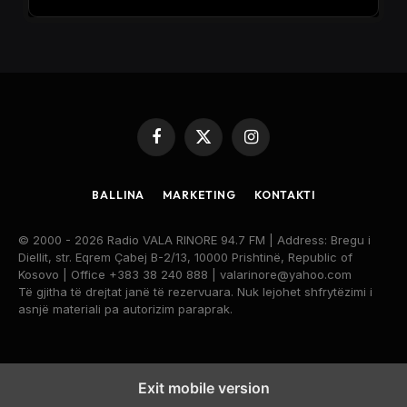
Facebook
X
Instagram
(Twitter)
BALLINA
MARKETING
KONTAKTI
© 2000 - 2026 Radio VALA RINORE 94.7 FM | Address: Bregu i
Diellit, str. Eqrem Çabej B-2/13, 10000 Prishtinë, Republic of
Kosovo | Office +383 38 240 888 | valarinore@yahoo.com
Të gjitha të drejtat janë të rezervuara. Nuk lejohet shfrytëzimi i
asnjë materiali pa autorizim paraprak.
Exit mobile version