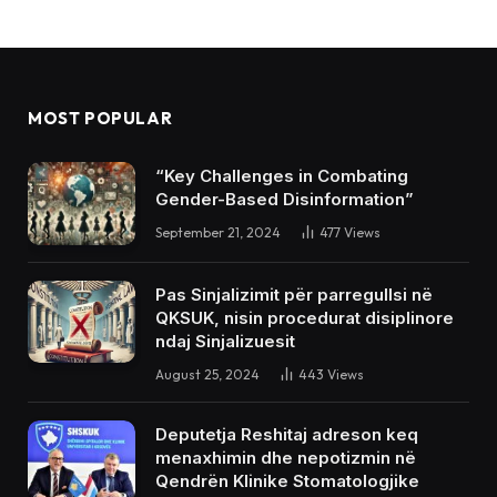
MOST POPULAR
“Key Challenges in Combating
Gender-Based Disinformation”
September 21, 2024
477
Views
Pas Sinjalizimit për parregullsi në
QKSUK, nisin procedurat disiplinore
ndaj Sinjalizuesit
August 25, 2024
443
Views
Deputetja Reshitaj adreson keq
menaxhimin dhe nepotizmin në
Qendrën Klinike Stomatologjike