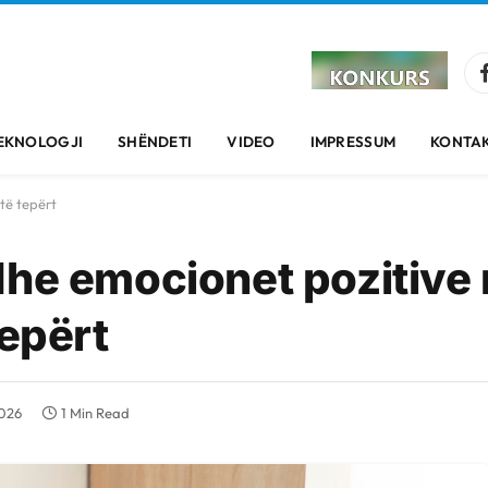
EKNOLOGJI
SHËNDETI
VIDEO
IMPRESSUM
KONTAK
të tepërt
dhe emocionet pozitive
tepërt
2026
1 Min Read