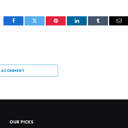
Facebook
Twitter
Pinterest
LinkedIn
Tumblr
Ema
 A COMMENT
OUR PICKS