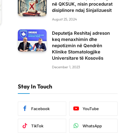
në QKSUK, nisin procedurat
disiplinore ndaj Sinjalizuesit
August 25, 2024
Deputetja Reshitaj adreson
keq menaxhimin dhe
nepotizmin në Qendrën
Klinike Stomatologjike
Universitare të Kosovës
December 1, 2023
Stay In Touch
Facebook
YouTube
TikTok
WhatsApp