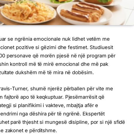
eguar se ngrënia emocionale nuk lidhet vetëm me
ionet pozitive si gëzimi dhe festimet. Studiuesit
00 personave që morën pjesë në një program për
shin kontroll më të mirë emocional dhe më pak
ezultate dukshëm më të mira në dobësim.
ravis-Turner, shumë njerëz përballen për vite me
fajtorë apo të keqkuptuar. Pjesëmarrësit që
i si planifikimi i vakteve, mbajtja afër e
drimi nga dëshira për të ngrënë. Ekspertët
et parë thjesht si mungesë disipline, por si një sfidë
he zakonet e përditshme.