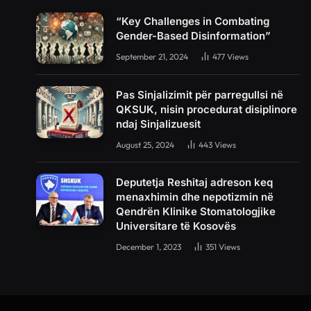
“Key Challenges in Combating
Gender-Based Disinformation”
September 21, 2024
477
Views
Pas Sinjalizimit për parregullsi në
QKSUK, nisin procedurat disiplinore
ndaj Sinjalizuesit
August 25, 2024
443
Views
Deputetja Reshitaj adreson keq
menaxhimin dhe nepotizmin në
Qendrën Klinike Stomatologjike
Universitare të Kosovës
December 1, 2023
351
Views