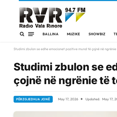
BALLINA
MUZIKE
SHOWBIZ
T
Studimi zbulon se edhe emocionet pozitive mund të çojnë në ngrënie 
Studimi zbulon se e
çojnë në ngrënie të 
May 17, 2026
Updated:
May 17, 
PËRZGJEDHJA JONË