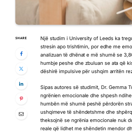
Një studim i University of Leeds ka tr
SHARE
stresin apo trishtimin, por edhe me emoc
analizuan të dhënat e më shumë se 3,8
humbje peshe dhe zbuluan se ata që ki
dëshirë impulsive për ushqim arritën r
Sipas autores së studimit, Dr. Gemma T
ngrënien emocionale dhe shpesh ndihen 
humbën më shumë peshë përdorën strategj
ushqimeve të shëndetshme dhe shpërqen
theksojnë se ngrënia emocionale nuk duh
reale që lidhet me shëndetin mendor d