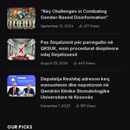
“Key Challenges in Combating
Gender-Based Disinformation”
September 21, 2024
477
Views
Pas Sinjalizimit për parregullsi në
QKSUK, nisin procedurat disiplinore
ndaj Sinjalizuesit
August 25, 2024
443
Views
Deputetja Reshitaj adreson keq
menaxhimin dhe nepotizmin në
Qendrën Klinike Stomatologjike
Universitare të Kosovës
December 1, 2023
351
Views
OUR PICKS