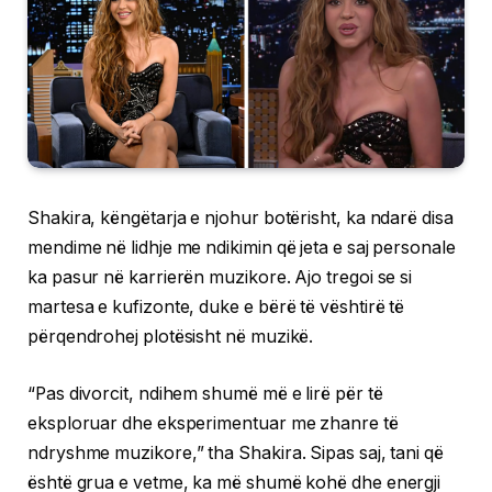
Shakira, këngëtarja e njohur botërisht, ka ndarë disa
mendime në lidhje me ndikimin që jeta e saj personale
ka pasur në karrierën muzikore. Ajo tregoi se si
martesa e kufizonte, duke e bërë të vështirë të
përqendrohej plotësisht në muzikë.
“Pas divorcit, ndihem shumë më e lirë për të
eksploruar dhe eksperimentuar me zhanre të
ndryshme muzikore,” tha Shakira. Sipas saj, tani që
është grua e vetme, ka më shumë kohë dhe energji