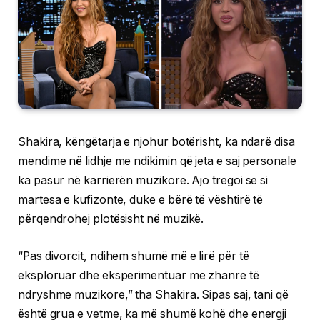
Shakira, këngëtarja e njohur botërisht, ka ndarë disa
mendime në lidhje me ndikimin që jeta e saj personale
ka pasur në karrierën muzikore. Ajo tregoi se si
martesa e kufizonte, duke e bërë të vështirë të
përqendrohej plotësisht në muzikë.
“Pas divorcit, ndihem shumë më e lirë për të
eksploruar dhe eksperimentuar me zhanre të
ndryshme muzikore,” tha Shakira. Sipas saj, tani që
është grua e vetme, ka më shumë kohë dhe energji