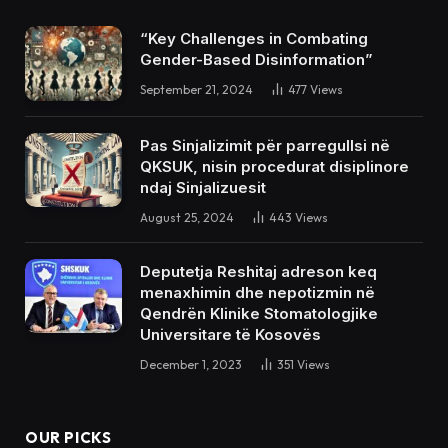
“Key Challenges in Combating
Gender-Based Disinformation”
September 21, 2024
477
Views
Pas Sinjalizimit për parregullsi në
QKSUK, nisin procedurat disiplinore
ndaj Sinjalizuesit
August 25, 2024
443
Views
Deputetja Reshitaj adreson keq
menaxhimin dhe nepotizmin në
Qendrën Klinike Stomatologjike
Universitare të Kosovës
December 1, 2023
351
Views
OUR PICKS