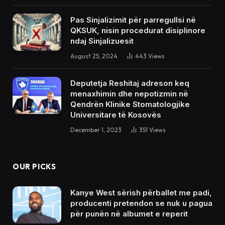
Pas Sinjalizimit për parregullsi në
QKSUK, nisin procedurat disiplinore
ndaj Sinjalizuesit
August 25, 2024
443
Views
Deputetja Reshitaj adreson keq
menaxhimin dhe nepotizmin në
Qendrën Klinike Stomatologjike
Universitare të Kosovës
December 1, 2023
351
Views
OUR PICKS
Kanye West sërish përballet me padi,
producenti pretendon se nuk u pagua
për punën në albumet e reperit