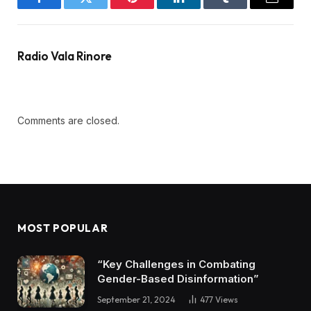
Facebook
Twitter
Pinterest
LinkedIn
Tumblr
Email
Radio Vala Rinore
Comments are closed.
MOST POPULAR
“Key Challenges in Combating
Gender-Based Disinformation”
September 21, 2024
477
Views