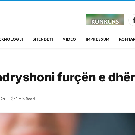
EKNOLOGJI
SHËNDETI
VIDEO
IMPRESSUM
KONTAK
 ndryshoni furçën e dh
024
1 Min Read