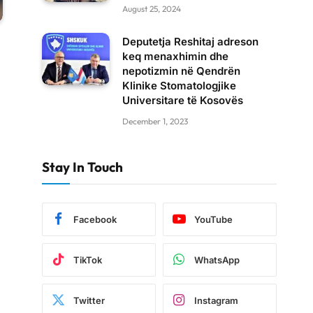
August 25, 2024
Deputetja Reshitaj adreson
keq menaxhimin dhe
nepotizmin në Qendrën
Klinike Stomatologjike
Universitare të Kosovës
December 1, 2023
Stay In Touch
Facebook
YouTube
TikTok
WhatsApp
Twitter
Instagram