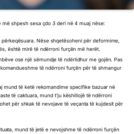
ë më shpesh sesa çdo 3 deri në 4 muaj nëse:
të përkeqësuara. Nëse shqetësoheni për deformime,
ës, është mirë të ndërroni furçën më herët.
ëmbëve ose një sëmundje të ndërlidhur me gojën. Pas
 e rekomandueshme të ndërroni furçën për të shmangur
juaj mund të ketë rekomandime specifike bazuar në
raste të caktuara, mund t’ju këshillojë të ndërroni
et për shkak të nevojave të veçanta të kujdesit për
tuata, mund të jetë e nevojshme të ndërroni furçën