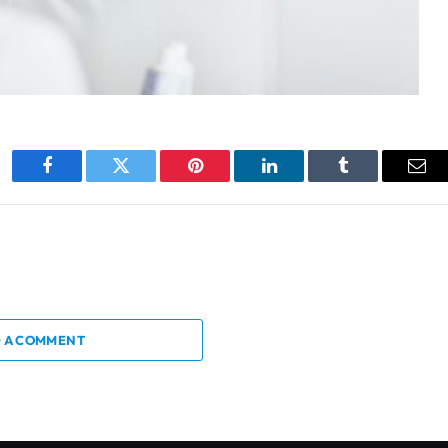
Facebook
Twitter
Pinterest
LinkedIn
Tumblr
Ema
 A COMMENT