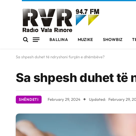
BALLINA
MUZIKE
SHOWBIZ
T
Sa shpesh duhet të ndryshoni furçën e dhëmbëve?
Sa shpesh duhet të
February 29, 2024
Updated:
February 29, 2
SHËNDETI