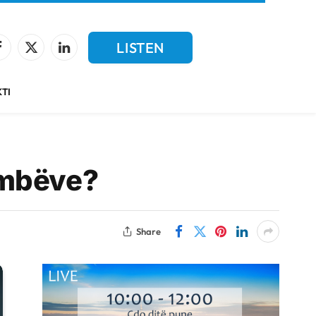
LISTEN
Facebook
X
LinkedIn
(Twitter)
LIVE
TI
ëmbëve?
Share