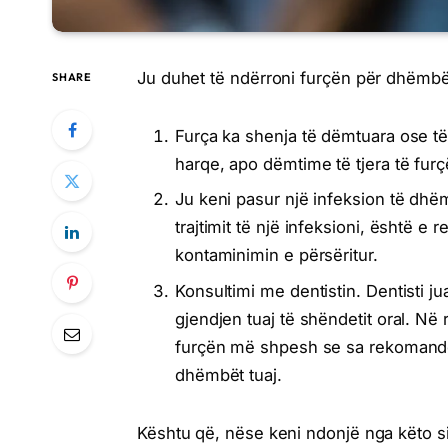
Ju duhet të ndërroni furçën për dhëmb
SHARE
Furça ka shenja të dëmtuara ose 
harqe, apo dëmtime të tjera të furç
Ju keni pasur një infeksion të dh
trajtimit të një infeksioni, është
kontaminimin e përsëritur.
Konsultimi me dentistin. Dentisti 
gjendjen tuaj të shëndetit oral. Në 
furçën më shpesh se sa rekomandoh
dhëmbët tuaj.
Kështu që, nëse keni ndonjë nga këto si