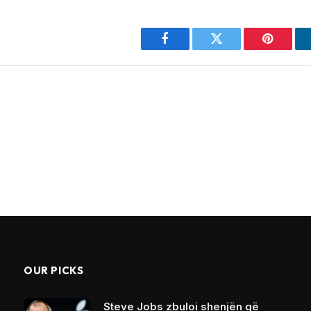
Facebook
Twitter
Pinterest
OUR PICKS
Steve Jobs zbuloi shenjën që