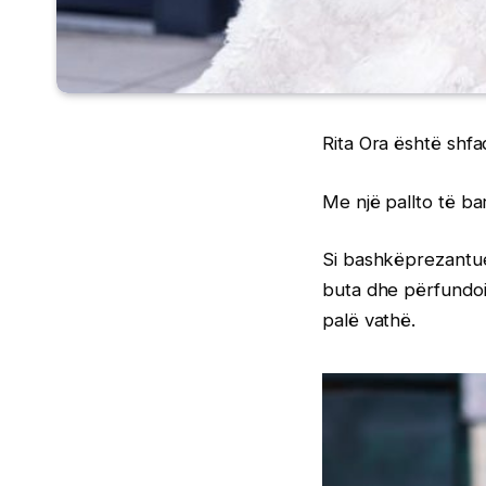
Rita Ora është shfa
Me një pallto të ba
Si bashkëprezantues
buta dhe përfundoi
palë vathë.