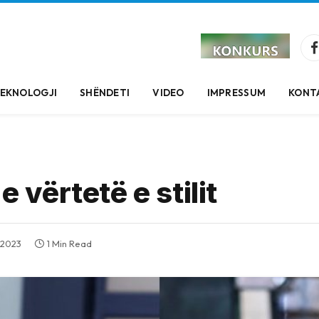
EKNOLOGJI
SHËNDETI
VIDEO
IMPRESSUM
KONT
e vërtetë e stilit
 2023
1 Min Read