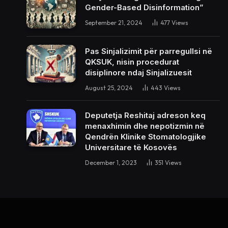
Gender-Based Disinformation”
September 21, 2024
477
Views
Pas Sinjalizimit për parregullsi në
QKSUK, nisin procedurat
disiplinore ndaj Sinjalizuesit
August 25, 2024
443
Views
Deputetja Reshitaj adreson keq
menaxhimin dhe nepotizmin në
Qendrën Klinike Stomatologjike
Universitare të Kosovës
December 1, 2023
351
Views