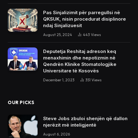
Pas Sinjalizimit për parregullsi në
QKSUK, nisin procedurat disiplinore
ndaj Sinjalizuesit
August 25, 2024
443
Views
Deputetja Reshitaj adreson keq
menaxhimin dhe nepotizmin në
Qendrën Klinike Stomatologjike
Universitare të Kosovës
December 1, 2023
351
Views
OUR PICKS
Steve Jobs zbuloi shenjën që dallon
njerëzit më inteligjentë
August 6, 2026