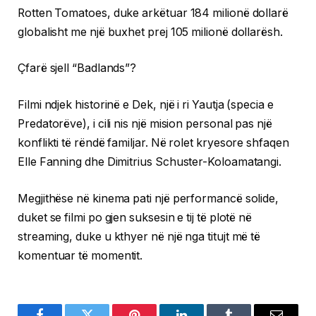
Rotten Tomatoes, duke arkëtuar 184 milionë dollarë
globalisht me një buxhet prej 105 milionë dollarësh.
Çfarë sjell “Badlands”?
Filmi ndjek historinë e Dek, një i ri Yautja (specia e
Predatorëve), i cili nis një mision personal pas një
konflikti të rëndë familjar. Në rolet kryesore shfaqen
Elle Fanning dhe Dimitrius Schuster-Koloamatangi.
Megjithëse në kinema pati një performancë solide,
duket se filmi po gjen suksesin e tij të plotë në
streaming, duke u kthyer në një nga titujt më të
komentuar të momentit.