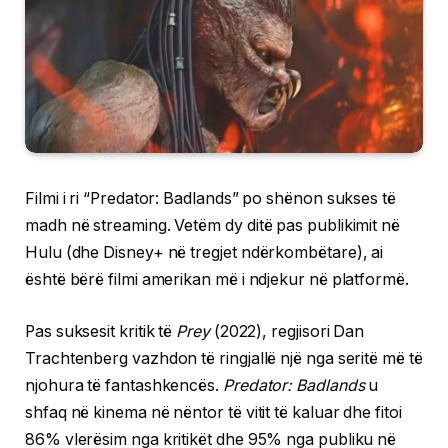
Filmi i ri “Predator: Badlands” po shënon sukses të
madh në streaming. Vetëm dy ditë pas publikimit në
Hulu (dhe Disney+ në tregjet ndërkombëtare), ai
është bërë filmi amerikan më i ndjekur në platformë.
Pas suksesit kritik të
Prey
(2022), regjisori Dan
Trachtenberg vazhdon të ringjallë një nga seritë më të
njohura të fantashkencës.
Predator: Badlands
u
shfaq në kinema në nëntor të vitit të kaluar dhe fitoi
86% vlerësim nga kritikët dhe 95% nga publiku në