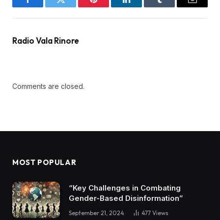
Facebook
Twitter
Pinterest
LinkedIn
Tumblr
Email
Radio Vala Rinore
Comments are closed.
MOST POPULAR
“Key Challenges in Combating
Gender-Based Disinformation”
September 21, 2024
477
Views