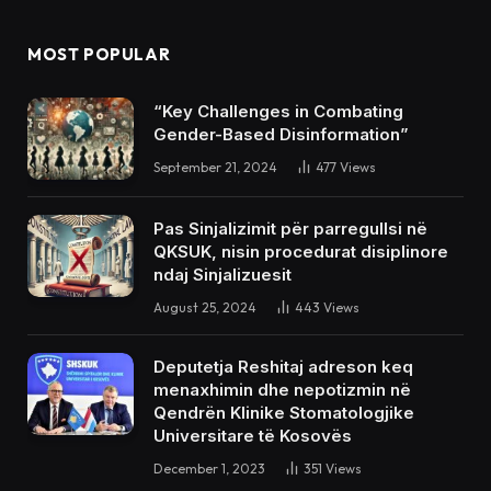
MOST POPULAR
“Key Challenges in Combating
Gender-Based Disinformation”
September 21, 2024
477
Views
Pas Sinjalizimit për parregullsi në
QKSUK, nisin procedurat disiplinore
ndaj Sinjalizuesit
August 25, 2024
443
Views
Deputetja Reshitaj adreson keq
menaxhimin dhe nepotizmin në
Qendrën Klinike Stomatologjike
Universitare të Kosovës
December 1, 2023
351
Views