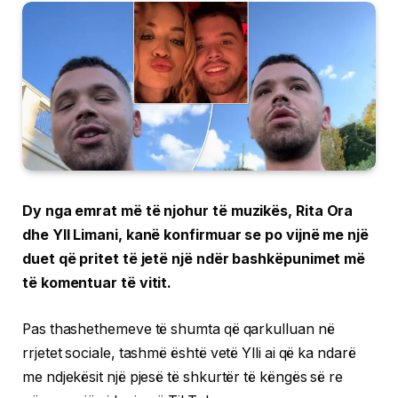
Dy nga emrat më të njohur të muzikës, Rita Ora
dhe Yll Limani, kanë konfirmuar se po vijnë me një
duet që pritet të jetë një ndër bashkëpunimet më
të komentuar të vitit.
Pas thashethemeve të shumta që qarkulluan në
rrjetet sociale, tashmë është vetë Ylli ai që ka ndarë
me ndjekësit një pjesë të shkurtër të këngës së re