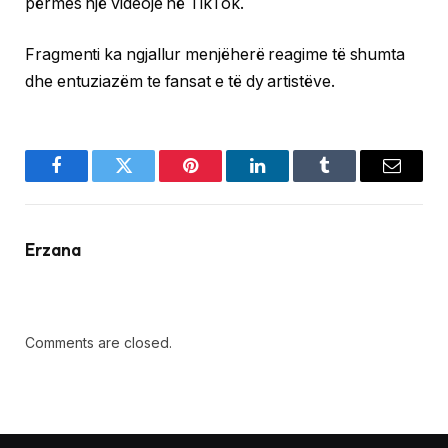
përmes një videoje në TikTok.
Fragmenti ka ngjallur menjëherë reagime të shumta
dhe entuziazëm te fansat e të dy artistëve.
Facebook
Twitter
Pinterest
LinkedIn
Tumblr
Email
Erzana
Comments are closed.