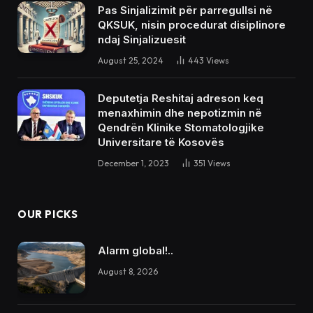
Pas Sinjalizimit për parregullsi në
QKSUK, nisin procedurat disiplinore
ndaj Sinjalizuesit
August 25, 2024
443
Views
Deputetja Reshitaj adreson keq
menaxhimin dhe nepotizmin në
Qendrën Klinike Stomatologjike
Universitare të Kosovës
December 1, 2023
351
Views
OUR PICKS
Alarm global!..
August 8, 2026