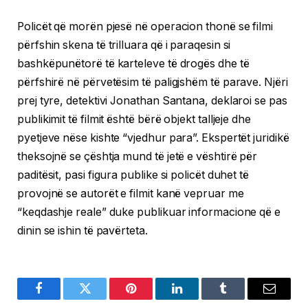
Policët që morën pjesë në operacion thonë se filmi
përfshin skena të trilluara që i paraqesin si
bashkëpunëtorë të karteleve të drogës dhe të
përfshirë në përvetësim të paligjshëm të parave. Njëri
prej tyre, detektivi Jonathan Santana, deklaroi se pas
publikimit të filmit është bërë objekt talljeje dhe
pyetjeve nëse kishte “vjedhur para”. Ekspertët juridikë
theksojnë se çështja mund të jetë e vështirë për
paditësit, pasi figura publike si policët duhet të
provojnë se autorët e filmit kanë vepruar me
“keqdashje reale” duke publikuar informacione që e
dinin se ishin të pavërteta.
Facebook
Twitter
Pinterest
LinkedIn
Tumblr
Email