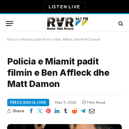
LISTEN LIVE
Policia e Miamit padit filmin e Ben Affleck dhe Matt Damon
Policia e Miamit padit
filmin e Ben Affleck dhe
Matt Damon
May 11, 2026
1 Min Read
PËRZGJEDHJA JONË
Share