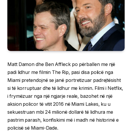
Matt Damon dhe Ben Affleck po përballen me një
padi lidhur me filmin The Rip, pasi disa policë nga
Miami pretendojnë se janë portretizuar padrejtësisht
si të korruptuar dhe të lidhur me krimin. Filmi i Netflix,
i frymëzuar nga një ngjarje reale, bazohet në një
aksion policor të vitit 2016 në Miami Lakes, ku u
sekuestruan mbi 24 milionë dollarë të lidhura me
pastrim parash, konfiskimi më i madh në historinë e
policisë së Miami-Dade.