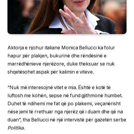
Aktorja e njohur italiane Monica Bellucci ka folur
hapur për plakjen, bukurinë dhe rëndësinë e
marrëdhënieve njerëzore, duke theksuar se nuk
shqetësohet aspak për kalimin e viteve.
“Nuk më interesojnë vitet e mia. Është e kotë të
luftosh me kohën, sepse në fund gjithmonë humbet.
Duhet të ndihemi me fat që po plakemi, veçanërisht
nëse jemi të rrethuar nga njerëz që i duam dhe që na
duan”, tha Bellucci në një intervistë për gazetën serbe
Politika
.