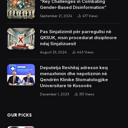
“Key Challenges in Combating
Gender-Based Disinformation”
September 21, 2024
477
Views
Pas Sinjalizimit për parregullsi në
QKSUK, nisin procedurat disiplinore
ndaj Sinjalizuesit
August 25, 2024
443
Views
Deputetja Reshitaj adreson keq
menaxhimin dhe nepotizmin në
Qendrën Klinike Stomatologjike
Universitare të Kosovës
December 1, 2023
351
Views
OUR PICKS