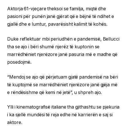
Aktorja 61-vjeçare theksoi se familja, miqtë dhe
pasioni për punën janë gjërat që e bëjnë të ndihet e
gjallë dhe e lumtur, pavarësisht kalimit të kohës.
Duke reflektuar mbi periudhën e pandemisë, Bellucci
tha se ajo i bëri shumë njerëz të kuptonin se
marrëdhëniet njerëzore janë pasuria më e madhe që
posedojmë.
“Mendoj se ajo që përjetuam gjatë pandemisë na bëri
të kuptojmë se marrëdhëniet njerëzore janë gjëja më
e rëndësishme që kemi në jetë”, u shpreh ajo.
Ylli i kinematografisë italiane tha gjithashtu se pjekuria
i ka sjellë mundësi të reja edhe në karrierën e saj si
aktore.