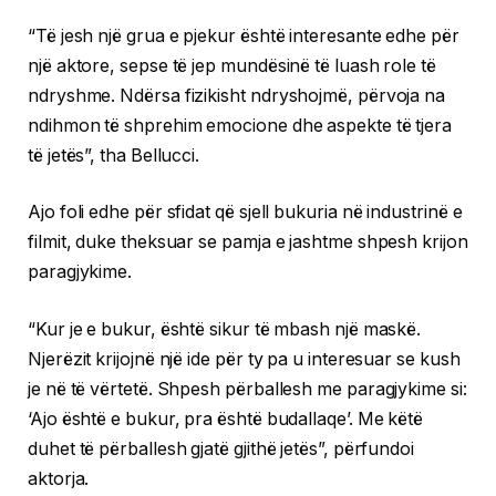
“Të jesh një grua e pjekur është interesante edhe për
një aktore, sepse të jep mundësinë të luash role të
ndryshme. Ndërsa fizikisht ndryshojmë, përvoja na
ndihmon të shprehim emocione dhe aspekte të tjera
të jetës”, tha Bellucci.
Ajo foli edhe për sfidat që sjell bukuria në industrinë e
filmit, duke theksuar se pamja e jashtme shpesh krijon
paragjykime.
“Kur je e bukur, është sikur të mbash një maskë.
Njerëzit krijojnë një ide për ty pa u interesuar se kush
je në të vërtetë. Shpesh përballesh me paragjykime si:
‘Ajo është e bukur, pra është budallaqe’. Me këtë
duhet të përballesh gjatë gjithë jetës”, përfundoi
aktorja.