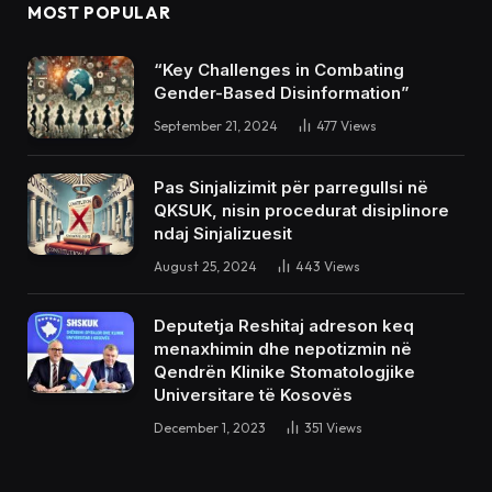
MOST POPULAR
“Key Challenges in Combating
Gender-Based Disinformation”
September 21, 2024
477
Views
Pas Sinjalizimit për parregullsi në
QKSUK, nisin procedurat disiplinore
ndaj Sinjalizuesit
August 25, 2024
443
Views
Deputetja Reshitaj adreson keq
menaxhimin dhe nepotizmin në
Qendrën Klinike Stomatologjike
Universitare të Kosovës
December 1, 2023
351
Views