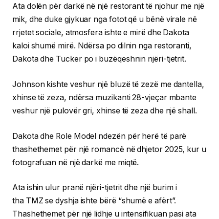
Ata dolën për darkë në një restorant të njohur me një
mik, dhe duke gjykuar nga fotot që u bënë virale në
rrjetet sociale, atmosfera ishte e mirë dhe Dakota
kaloi shumë mirë. Ndërsa po dilnin nga restoranti,
Dakota dhe Tucker po i buzëqeshnin njëri-tjetrit.
Johnson kishte veshur një bluzë të zezë me dantella,
xhinse të zeza, ndërsa muzikanti 28-vjeçar mbante
veshur një pulovër gri, xhinse të zeza dhe një shall.
Dakota dhe Role Model ndezën për herë të parë
thashethemet për një romancë në dhjetor 2025, kur u
fotografuan në një darkë me miqtë.
Ata ishin ulur pranë njëri-tjetrit dhe një burim i
tha TMZ se dyshja ishte bërë “shumë e afërt”.
Thashethemet për një lidhje u intensifikuan pasi ata