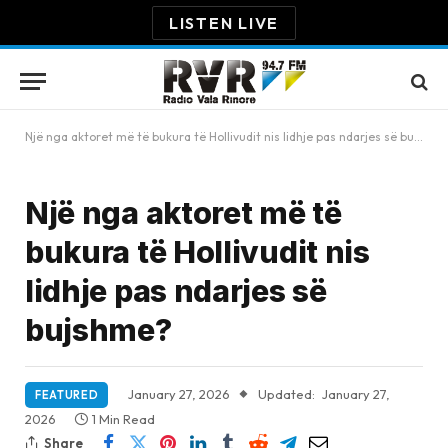
LISTEN LIVE
Një nga aktoret më të bukura të Hollivudit nis lidhje pas ndarjes së bujshme?
Një nga aktoret më të
bukura të Hollivudit nis
lidhje pas ndarjes së
bujshme?
January 27, 2026
Updated:
January 27,
FEATURED
2026
1 Min Read
Share