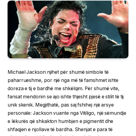
Michael Jackson njihet për shumë simbole të
paharrueshme, por një nga më të famshmet ishte
doreza e tij e bardhë me shkëlqim. Për shumë vite,
fansat mendonin se ajo ishte thjesht pjesë e stilit të tij
unik skenik. Megjithatë, pas saj fshihej një arsye
personale: Jackson vuante nga Vitiligo, një sëmundje
e lëkurës që shkakton humbjen e pigmentit dhe
shfaqjen e njollave të bardha. Shenjat e para të