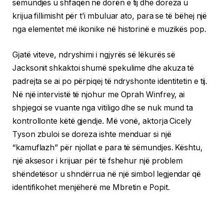
sëmundjes u shfaqën në dorën e tij dhe doreza u
krijua fillimisht për t’i mbuluar ato, para se të bëhej një
nga elementet më ikonike në historinë e muzikës pop.
Gjatë viteve, ndryshimi i ngjyrës së lëkurës së
Jacksonit shkaktoi shumë spekulime dhe akuza të
padrejta se ai po përpiqej të ndryshonte identitetin e tij.
Në një intervistë të njohur me Oprah Winfrey, ai
shpjegoi se vuante nga vitiligo dhe se nuk mund ta
kontrollonte këtë gjendje. Më vonë, aktorja Cicely
Tyson zbuloi se doreza ishte menduar si një
“kamuflazh” për njollat e para të sëmundjes. Kështu,
një aksesor i krijuar për të fshehur një problem
shëndetësor u shndërrua në një simbol legjendar që
identifikohet menjëherë me Mbretin e Popit.