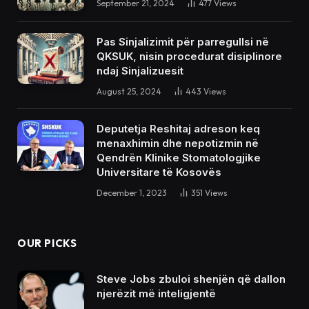
September 21, 2024
477
Views
Pas Sinjalizimit për parregullsi në
QKSUK, nisin procedurat disiplinore
ndaj Sinjalizuesit
August 25, 2024
443
Views
Deputetja Reshitaj adreson keq
menaxhimin dhe nepotizmin në
Qendrën Klinike Stomatologjike
Universitare të Kosovës
December 1, 2023
351
Views
OUR PICKS
Steve Jobs zbuloi shenjën që dallon
njerëzit më inteligjentë