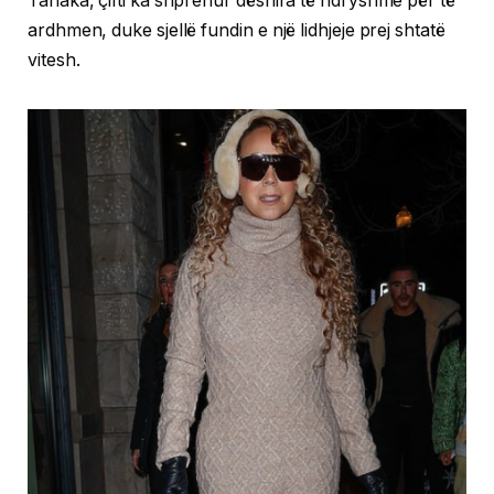
Tanaka, çifti ka shprehur dëshira të ndryshme për të
ardhmen, duke sjellë fundin e një lidhjeje prej shtatë
vitesh.