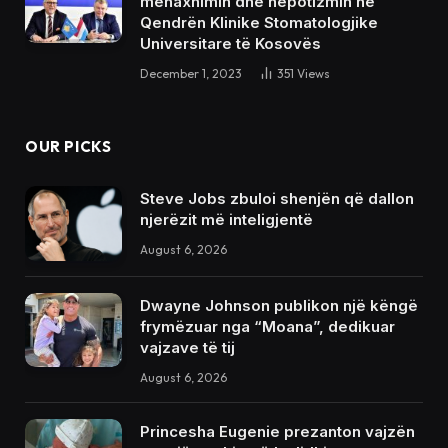
menaxhimin dhe nepotizmin në
Qendrën Klinike Stomatologjike
Universitare të Kosovës
December 1, 2023
351
Views
OUR PICKS
Steve Jobs zbuloi shenjën që dallon
njerëzit më inteligjentë
August 6, 2026
Dwayne Johnson publikon një këngë
frymëzuar nga “Moana”, dedikuar
vajzave të tij
August 6, 2026
Princesha Eugenie prezanton vajzën