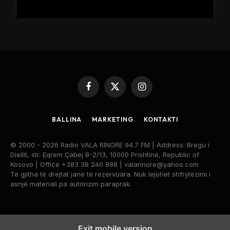
Facebook
X
Instagram
(Twitter)
BALLINA
MARKETING
KONTAKTI
© 2000 - 2026 Radio VALA RINORE 94.7 FM | Address: Bregu i
Diellit, str. Eqrem Çabej B-2/13, 10000 Prishtinë, Republic of
Kosovo | Office +383 38 240 888 | valarinore@yahoo.com
Të gjitha të drejtat janë të rezervuara. Nuk lejohet shfrytëzimi i
asnjë materiali pa autorizim paraprak.
Exit mobile version