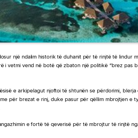
sur një ndalim historik të duhanit për të rinjtë të lindur 
 i vetmi vend në botë që zbaton një politikë “brez pas br
ësisë e arkipelagut njoftoi të shtunën se përdorimi, blerja 
shme për brezat e rinj, duke pasur për qëllim mbrojtjen e 
.
ngazhimin e fortë të qeverisë për të mbrojtur të rinjtë n