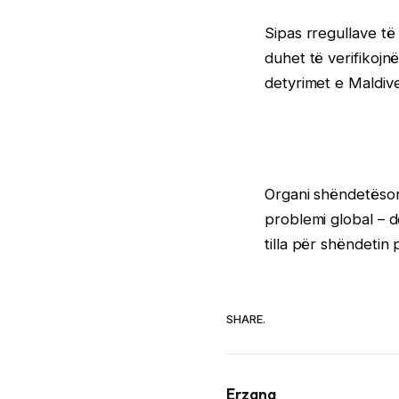
Sipas rregullave të 
duhet të verifikojn
detyrimet e Maldiv
Organi shëndetësor 
problemi global – 
tilla për shëndetin 
SHARE.
Erzana