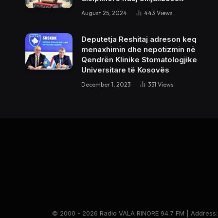
August 25, 2024
443
Views
Deputetja Reshitaj adreson keq
menaxhimin dhe nepotizmin në
Qendrën Klinike Stomatologjike
Universitare të Kosovës
December 1, 2023
351
Views
© 2000 - 2026 Radio VALA RINORE 94.7 FM | Address: Br