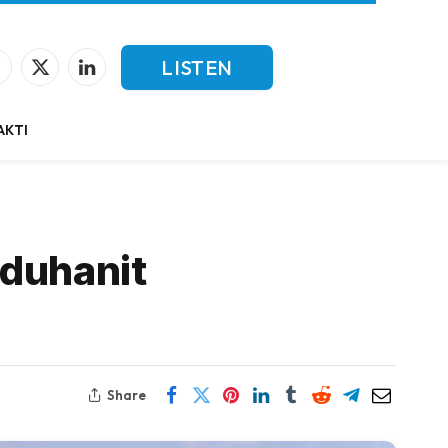
LISTEN
Facebook
X
LinkedIn
(Twitter)
LIVE
AKTI
 duhanit
Share