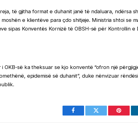
reja, të gjitha format e duhanit janë të ndaluara, ndërsa s
ë moshën e klientëve para çdo shitjeje. Ministria shtoi se
eve sipas Konventës Kornizë të OBSH-së për Kontrollin e 
i OKB-së ka theksuar se kjo konventë “ofron një përgjigje
domethënë, epidemisë së duhanit”, duke nënvizuar rëndës
publik.
Facebook
Twitter
Pinterest