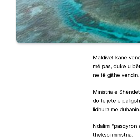
Maldivet kanë vendo
më pas, duke u bërë
në të gjithë vendin.
Ministria e Shëndet
do të jetë e paligj
lidhura me duhanin
Ndalimi “pasqyron a
theksoi ministria.