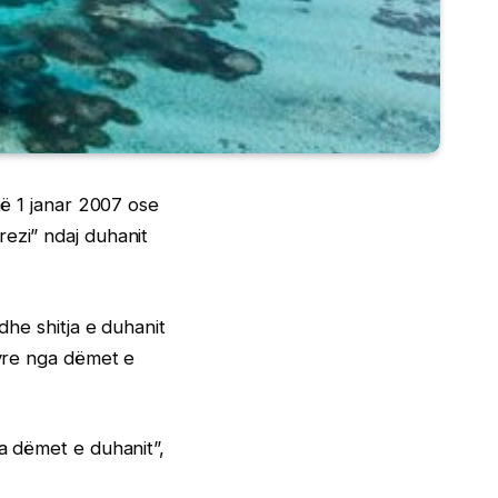
më 1 janar 2007 ose
ezi” ndaj duhanit
dhe shitja e duhanit
tyre nga dëmet e
ga dëmet e duhanit”,