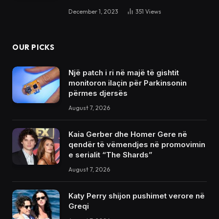
December 1, 2023
351
Views
OUR PICKS
Një patch i ri në majë të gishtit
monitoron ilaçin për Parkinsonin
përmes djersës
August 7, 2026
Kaia Gerber dhe Homer Gere në
qendër të vëmendjes në promovimin
e serialit “The Shards”
August 7, 2026
Katy Perry shijon pushimet verore në
Greqi