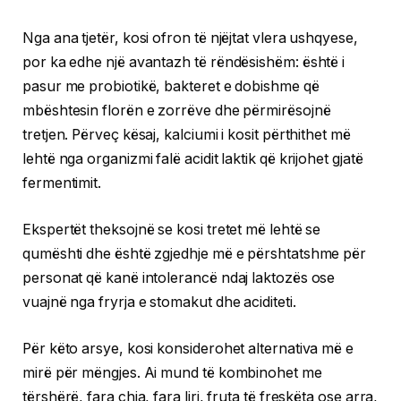
Nga ana tjetër, kosi ofron të njëjtat vlera ushqyese,
por ka edhe një avantazh të rëndësishëm: është i
pasur me probiotikë, bakteret e dobishme që
mbështesin florën e zorrëve dhe përmirësojnë
tretjen. Përveç kësaj, kalciumi i kosit përthithet më
lehtë nga organizmi falë acidit laktik që krijohet gjatë
fermentimit.
Ekspertët theksojnë se kosi tretet më lehtë se
qumështi dhe është zgjedhje më e përshtatshme për
personat që kanë intolerancë ndaj laktozës ose
vuajnë nga fryrja e stomakut dhe aciditeti.
Për këto arsye, kosi konsiderohet alternativa më e
mirë për mëngjes. Ai mund të kombinohet me
tërshërë, fara chia, fara liri, fruta të freskëta ose arra,