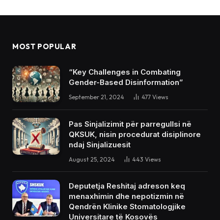
MOST POPULAR
“Key Challenges in Combating
Gender-Based Disinformation”
September 21, 2024
477
Views
Pas Sinjalizimit për parregullsi në
QKSUK, nisin procedurat disiplinore
ndaj Sinjalizuesit
August 25, 2024
443
Views
Deputetja Reshitaj adreson keq
menaxhimin dhe nepotizmin në
Qendrën Klinike Stomatologjike
Universitare të Kosovës