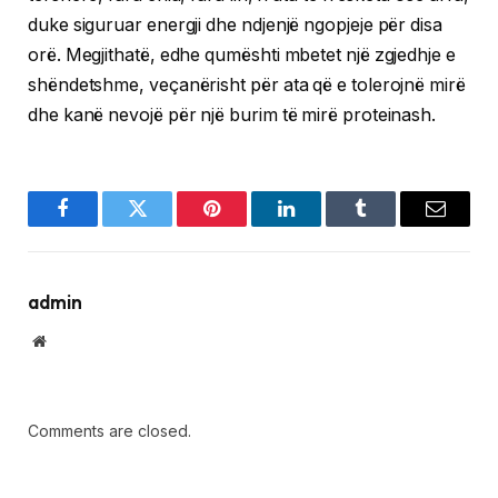
duke siguruar energji dhe ndjenjë ngopjeje për disa
orë. Megjithatë, edhe qumështi mbetet një zgjedhje e
shëndetshme, veçanërisht për ata që e tolerojnë mirë
dhe kanë nevojë për një burim të mirë proteinash.
Facebook
Twitter
Pinterest
LinkedIn
Tumblr
Email
admin
Website
Comments are closed.