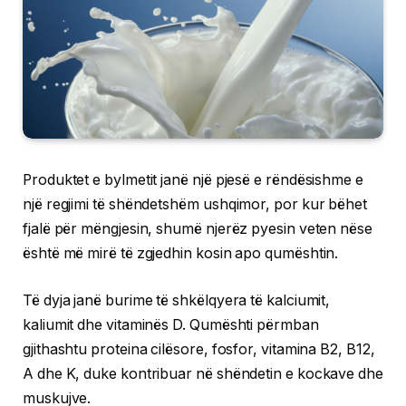
Produktet e bylmetit janë një pjesë e rëndësishme e
një regjimi të shëndetshëm ushqimor, por kur bëhet
fjalë për mëngjesin, shumë njerëz pyesin veten nëse
është më mirë të zgjedhin kosin apo qumështin.
Të dyja janë burime të shkëlqyera të kalciumit,
kaliumit dhe vitaminës D. Qumështi përmban
gjithashtu proteina cilësore, fosfor, vitamina B2, B12,
A dhe K, duke kontribuar në shëndetin e kockave dhe
muskujve.