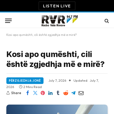
LISTEN LIVE
Kosi apo qumështi, cili është zgjedhja më e mirë?
Kosi apo qumështi, cili
është zgjedhja më e mirë?
July 7, 2026
Updated:
July 7,
PËRZGJEDHJA JONË
2026
2 Mins Read
Share