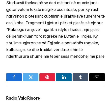
Studiuesit theksojnë se deri më tani në mumie janë
gjetur vetëm tekste magjike ose rituale, por ky rast
ndryshon plotësisht kuptimin e praktikave funerare të
asaj kohe. Fragmenti i gjetur i përket pjesës së njohur
“Katalogu i anijeve” nga libri i dytë i Iliadës, një pjesë
që përshkruan forcat greke në Luftën e Trojës. Ky
zbulim sugjeron se në Egjiptin e periudhës romake,
kultura greke dhe traditat vendase ishin të
ndërthurura shumë më tepër sesa mendohej më parë
Facebook
Twitter
Pinterest
LinkedIn
Tumblr
Email
Radio Vala Rinore