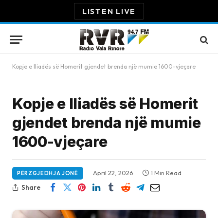
LISTEN LIVE
Kopje e Iliadës së Homerit gjendet brenda një mumie 1600-vjeçare
Kopje e Iliadës së Homerit
gjendet brenda një mumie
1600-vjeçare
April 22, 2026
1 Min Read
PËRZGJEDHJA JONË
Share