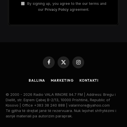
By signing up, you agree to the our terms and
our
Privacy Policy
agreement.
Facebook
X
Instagram
(Twitter)
BALLINA
MARKETING
KONTAKTI
© 2000 - 2026 Radio VALA RINORE 94.7 FM | Address: Bregu i
Diellit, str. Eqrem Çabej B-2/13, 10000 Prishtinë, Republic of
Kosovo | Office +383 38 240 888 | valarinore@yahoo.com
Të gjitha të drejtat janë të rezervuara. Nuk lejohet shfrytëzimi i
asnjë materiali pa autorizim paraprak.