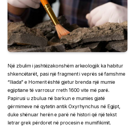
Një zbulim i jashtëzakonshëm arkeologjik ka habitur
shkencëtarët, pasi një fragment i veprës së famshme
“Iliada” e Homerit është gjetur brenda një mumie
egjiptiane të varrosur rreth 1600 vite më parë.
Papirusi u zbulua në barkun e mumies gjatë
gërmimeve në qytetin antik Oxyrhynchus në Egjipt,
duke shënuar herën e parë në histori që një tekst
letrar grek përdoret në procesin e mumifikimit.