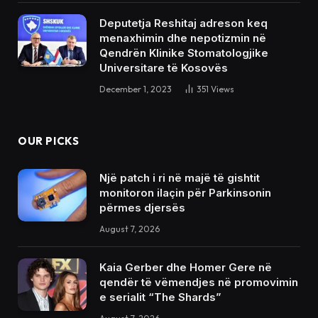
Deputetja Reshitaj adreson keq
menaxhimin dhe nepotizmin në
Qendrën Klinike Stomatologjike
Universitare të Kosovës
December 1, 2023
351
Views
OUR PICKS
Një patch i ri në majë të gishtit
monitoron ilaçin për Parkinsonin
përmes djersës
August 7, 2026
Kaia Gerber dhe Homer Gere në
qendër të vëmendjes në promovimin
e serialit “The Shards”