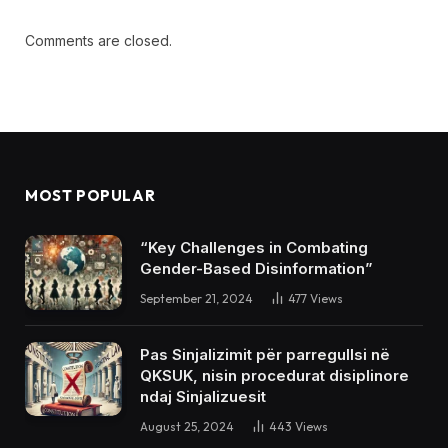
Comments are closed.
MOST POPULAR
“Key Challenges in Combating
Gender-Based Disinformation”
September 21, 2024
477
Views
Pas Sinjalizimit për parregullsi në
QKSUK, nisin procedurat disiplinore
ndaj Sinjalizuesit
August 25, 2024
443
Views