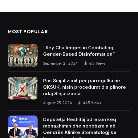
MOST POPULAR
“Key Challenges in Combating
Gender-Based Disinformation”
September 21, 2024
477
Views
Pas Sinjalizimit për parregullsi në
QKSUK, nisin procedurat disiplinore
ndaj Sinjalizuesit
August 25, 2024
443
Views
Deputetja Reshitaj adreson keq
menaxhimin dhe nepotizmin në
Qendrën Klinike Stomatologjike