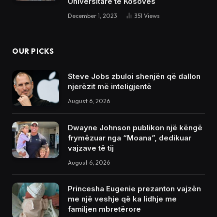
Universitare të Kosovës
December 1, 2023
351
Views
OUR PICKS
Steve Jobs zbuloi shenjën që dallon
njerëzit më inteligjentë
August 6, 2026
Dwayne Johnson publikon një këngë
frymëzuar nga “Moana”, dedikuar
vajzave të tij
August 6, 2026
Princesha Eugenie prezanton vajzën
me një veshje që ka lidhje me
familjen mbretërore