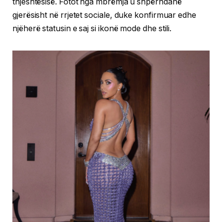
thjeshtësisë. Fotot nga mbrëmja u shpërndanë
gjerësisht në rrjetet sociale, duke konfirmuar edhe
njëherë statusin e saj si ikonë mode dhe stili.