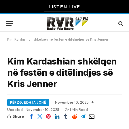
LISTEN LIVE
Kim Kardashian shkëlqen në festën e ditëlindjes së Kris Jenner
Kim Kardashian shkëlqen
në festën e ditëlindjes së
Kris Jenner
November 10, 2025
PËRZGJEDHJA JONË
Updated:
November 10, 2025
1 Min Read
Share