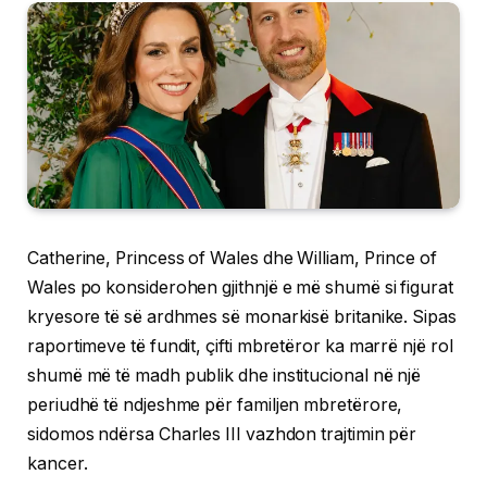
Catherine, Princess of Wales dhe William, Prince of
Wales po konsiderohen gjithnjë e më shumë si figurat
kryesore të së ardhmes së monarkisë britanike. Sipas
raportimeve të fundit, çifti mbretëror ka marrë një rol
shumë më të madh publik dhe institucional në një
periudhë të ndjeshme për familjen mbretërore,
sidomos ndërsa Charles III vazhdon trajtimin për
kancer.