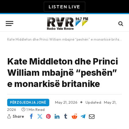
LISTEN LIVE
Kate Middleton dhe Princi William mbajnë “peshën” e monarkisë britanike
Kate Middleton dhe Princi
William mbajnë “peshën”
e monarkisë britanike
May 21, 2026
Updated:
May 21,
PËRZGJEDHJA JONË
2026
1 Min Read
Share