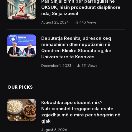
Pas Sinjalizimit për parregullsi në
QKSUK, nisin procedurat disiplinore
ndaj Sinjalizuesit
August 25, 2024
443
Views
Deputetja Reshitaj adreson keq
menaxhimin dhe nepotizmin në
Qendrën Klinike Stomatologjike
Universitare të Kosovës
December 1, 2023
351
Views
OUR PICKS
Kokoshka apo student mix?
Nutricionistët tregojnë cila është
zgjedhja më e mirë për sheqerin në
gjak
August 6, 2026