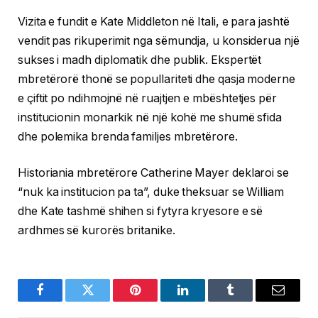
Vizita e fundit e Kate Middleton në Itali, e para jashtë
vendit pas rikuperimit nga sëmundja, u konsiderua një
sukses i madh diplomatik dhe publik. Ekspertët
mbretërorë thonë se popullariteti dhe qasja moderne
e çiftit po ndihmojnë në ruajtjen e mbështetjes për
institucionin monarkik në një kohë me shumë sfida
dhe polemika brenda familjes mbretërore.
Historiania mbretërore Catherine Mayer deklaroi se
“nuk ka institucion pa ta”, duke theksuar se William
dhe Kate tashmë shihen si fytyra kryesore e së
ardhmes së kurorës britanike.
Facebook
Twitter
Pinterest
LinkedIn
Tumblr
Email