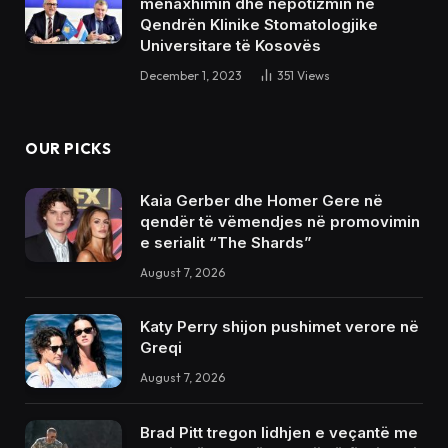
menaxhimin dhe nepotizmin në
Qendrën Klinike Stomatologjike
Universitare të Kosovës
December 1, 2023
351
Views
OUR PICKS
Kaia Gerber dhe Homer Gere në
qendër të vëmendjes në promovimin
e serialit “The Shards”
August 7, 2026
Katy Perry shijon pushimet verore në
Greqi
August 7, 2026
Brad Pitt tregon lidhjen e veçantë me