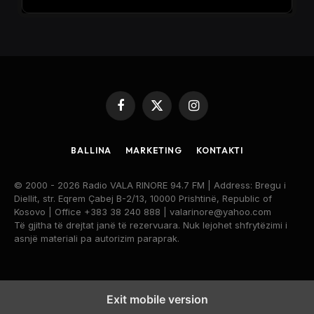
Facebook
X
Instagram
(Twitter)
BALLINA
MARKETING
KONTAKTI
© 2000 - 2026 Radio VALA RINORE 94.7 FM | Address: Bregu i
Diellit, str. Eqrem Çabej B-2/13, 10000 Prishtinë, Republic of
Kosovo | Office +383 38 240 888 | valarinore@yahoo.com
Të gjitha të drejtat janë të rezervuara. Nuk lejohet shfrytëzimi i
asnjë materiali pa autorizim paraprak.
Exit mobile version