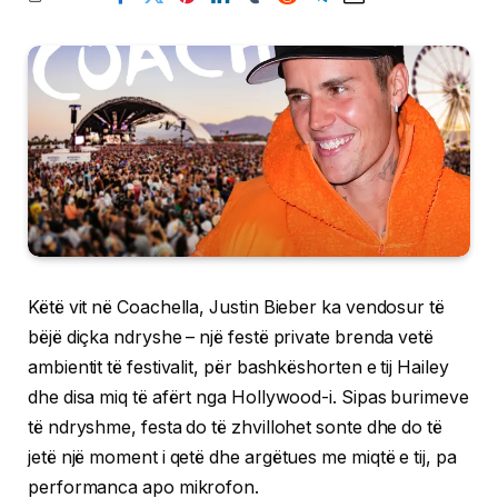
Këtë vit në Coachella, Justin Bieber ka vendosur të
bëjë diçka ndryshe – një festë private brenda vetë
ambientit të festivalit, për bashkëshorten e tij Hailey
dhe disa miq të afërt nga Hollywood-i. Sipas burimeve
të ndryshme, festa do të zhvillohet sonte dhe do të
jetë një moment i qetë dhe argëtues me miqtë e tij, pa
performanca apo mikrofon.