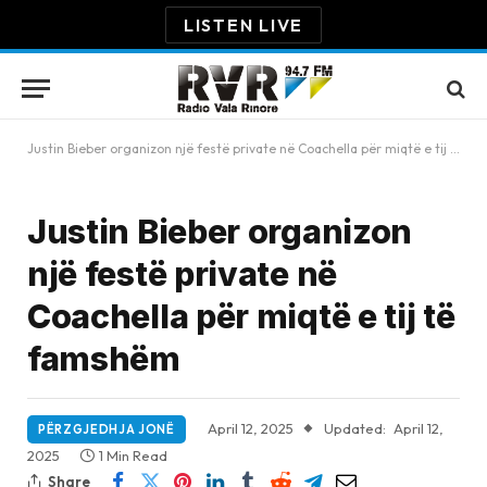
LISTEN LIVE
Justin Bieber organizon një festë private në Coachella për miqtë e tij të famshëm
Justin Bieber organizon
një festë private në
Coachella për miqtë e tij të
famshëm
April 12, 2025
Updated:
April 12,
PËRZGJEDHJA JONË
2025
1 Min Read
Share