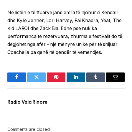
Në listën e të ftuarve janë emra të njohur si Kendall
dhe Kylie Jenner, Lori Harvey, Fai Khadra, Yeat, The
Kid LAROI dhe Zack Bia. Edhe pse nuk ka
performanca të rezervuara, zhurma e festivalit do të
dëgjohet nga afër – një mënyrë unike për të shijuar
Coachella pa qenë në qendër të vëmendjes.
Facebook
Twitter
Pinterest
LinkedIn
Tumblr
Email
Radio Vala Rinore
Comments are closed.