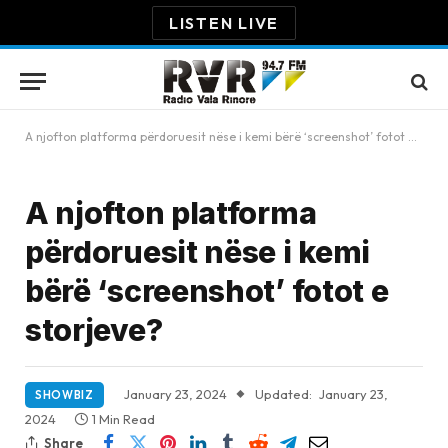
LISTEN LIVE
A njofton platforma përdoruesit nëse i kemi bërë ‘screenshot’ fotot e storjeve?
A njofton platforma
përdoruesit nëse i kemi
bërë ‘screenshot’ fotot e
storjeve?
January 23, 2024
Updated:
January 23,
SHOWBIZ
2024
1 Min Read
Share