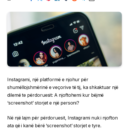
Instagrami, një platformë e njohur për
shumëllojshmërinë e veçorive të tij, ka shkaktuar një
dilemë te përdoruesit: A njoftohemi kur bëjmë
‘screenshot’ storjet e një personi?
Në një lajm për përdoruesit, Instagrami nuk i njofton
ata që i kanë bërë ‘screenshot’ storjet e tyre.