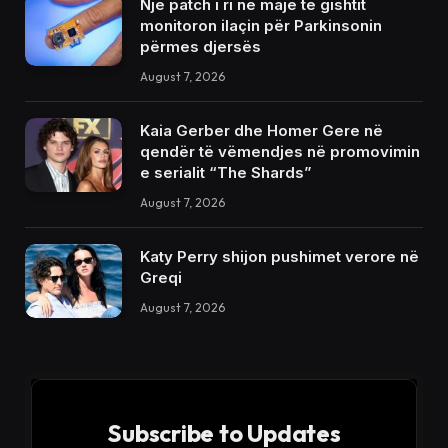
Një patch i ri në majë të gishtit
monitoron ilaçin për Parkinsonin
përmes djersës
August 7, 2026
Kaia Gerber dhe Homer Gere në
qendër të vëmendjes në promovimin
e serialit “The Shards”
August 7, 2026
Katy Perry shijon pushimet verore në
Greqi
August 7, 2026
Subscribe to Updates