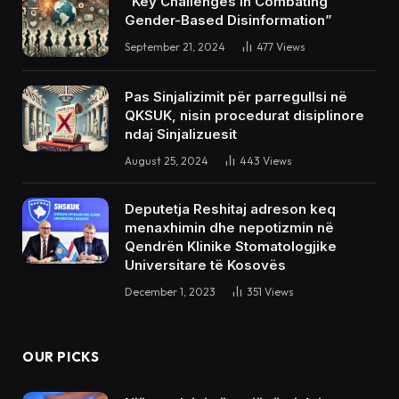
“Key Challenges in Combating
Gender-Based Disinformation”
September 21, 2024
477
Views
Pas Sinjalizimit për parregullsi në
QKSUK, nisin procedurat disiplinore
ndaj Sinjalizuesit
August 25, 2024
443
Views
Deputetja Reshitaj adreson keq
menaxhimin dhe nepotizmin në
Qendrën Klinike Stomatologjike
Universitare të Kosovës
December 1, 2023
351
Views
OUR PICKS