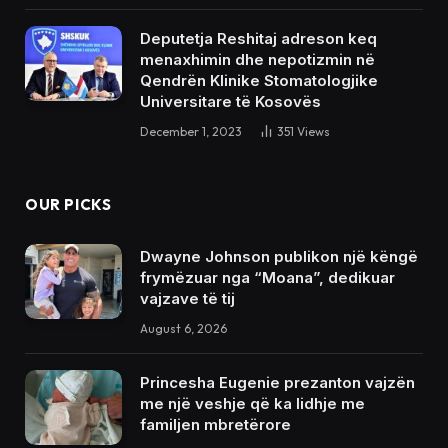
Deputetja Reshitaj adreson keq
menaxhimin dhe nepotizmin në
Qendrën Klinike Stomatologjike
Universitare të Kosovës
December 1, 2023
351
Views
OUR PICKS
Dwayne Johnson publikon një këngë
frymëzuar nga “Moana”, dedikuar
vajzave të tij
August 6, 2026
Princesha Eugenie prezanton vajzën
me një veshje që ka lidhje me
familjen mbretërore