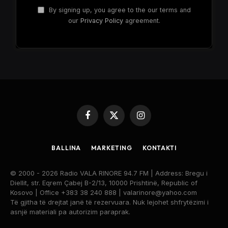
By signing up, you agree to the our terms and
our
Privacy Policy
agreement.
Facebook
X
Instagram
(Twitter)
BALLINA
MARKETING
KONTAKTI
© 2000 - 2026 Radio VALA RINORE 94.7 FM | Address: Bregu i
Diellit, str. Eqrem Çabej B-2/13, 10000 Prishtinë, Republic of
Kosovo | Office +383 38 240 888 | valarinore@yahoo.com
Të gjitha të drejtat janë të rezervuara. Nuk lejohet shfrytëzimi i
asnjë materiali pa autorizim paraprak.