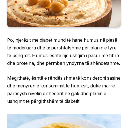
Po, njerëzit me diabet mund të hanë humus në pjesë
të moderuara dhe të përshtatshme për planin e tyre
të ushqimit. Humusi është një ushqim i pasur me fibra
dhe proteina, dhe përmban yndyrna të shëndetshme.
Megjithatë, është e rëndësishme të konsideroni sasinë
dhe mënyrën e konsumimit të humusit, duke marrë
parasysh nivelin e sheqerit në gjak dhe planin e
ushqimit të përgjithshëm të diabetit.