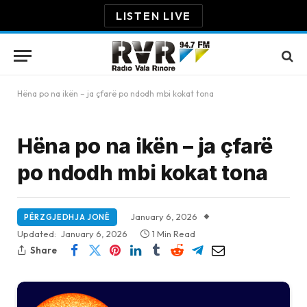
LISTEN LIVE
Hëna po na ikën – ja çfarë po ndodh mbi kokat tona
Hëna po na ikën – ja çfarë
po ndodh mbi kokat tona
January 6, 2026
PËRZGJEDHJA JONË
Updated:
January 6, 2026
1 Min Read
Share