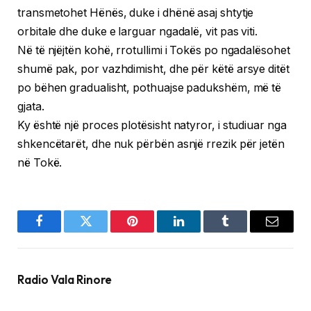
transmetohet Hënës, duke i dhënë asaj shtytje
orbitale dhe duke e larguar ngadalë, vit pas viti.
Në të njëjtën kohë, rrotullimi i Tokës po ngadalësohet
shumë pak, por vazhdimisht, dhe për këtë arsye ditët
po bëhen gradualisht, pothuajse padukshëm, më të
gjata.
Ky është një proces plotësisht natyror, i studiuar nga
shkencëtarët, dhe nuk përbën asnjë rrezik për jetën
në Tokë.
Facebook
Twitter
Pinterest
LinkedIn
Tumblr
Email
Radio Vala Rinore