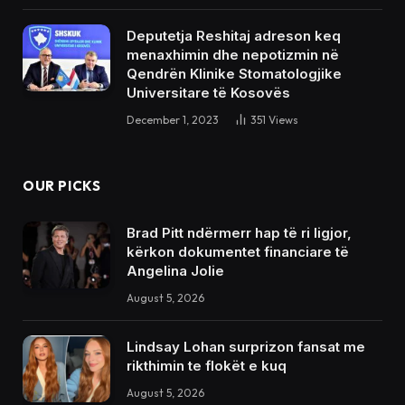
Deputetja Reshitaj adreson keq
menaxhimin dhe nepotizmin në
Qendrën Klinike Stomatologjike
Universitare të Kosovës
December 1, 2023
351
Views
OUR PICKS
Brad Pitt ndërmerr hap të ri ligjor,
kërkon dokumentet financiare të
Angelina Jolie
August 5, 2026
Lindsay Lohan surprizon fansat me
rikthimin te flokët e kuq
August 5, 2026