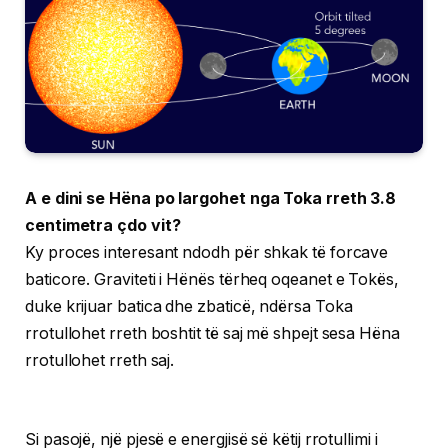
A e dini se Hëna po largohet nga Toka rreth 3.8
centimetra çdo vit?
Ky proces interesant ndodh për shkak të forcave
baticore. Graviteti i Hënës tërheq oqeanet e Tokës,
duke krijuar batica dhe zbaticë, ndërsa Toka
rrotullohet rreth boshtit të saj më shpejt sesa Hëna
rrotullohet rreth saj.
Si pasojë, një pjesë e energjisë së këtij rrotullimi i