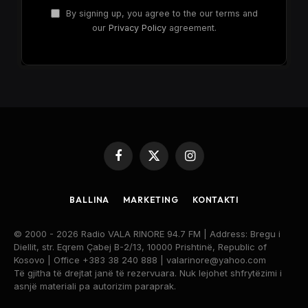
By signing up, you agree to the our terms and
our
Privacy Policy
agreement.
Facebook
X
Instagram
(Twitter)
BALLINA
MARKETING
KONTAKTI
© 2000 - 2026 Radio VALA RINORE 94.7 FM | Address: Bregu i
Diellit, str. Eqrem Çabej B-2/13, 10000 Prishtinë, Republic of
Kosovo | Office +383 38 240 888 | valarinore@yahoo.com
Të gjitha të drejtat janë të rezervuara. Nuk lejohet shfrytëzimi i
asnjë materiali pa autorizim paraprak.