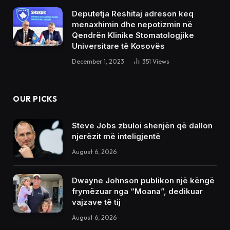
Deputetja Reshitaj adreson keq
menaxhimin dhe nepotizmin në
Qendrën Klinike Stomatologjike
Universitare të Kosovës
December 1, 2023
351
Views
OUR PICKS
Steve Jobs zbuloi shenjën që dallon
njerëzit më inteligjentë
August 6, 2026
Dwayne Johnson publikon një këngë
frymëzuar nga “Moana”, dedikuar
vajzave të tij
August 6, 2026