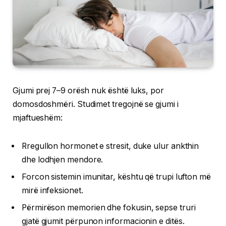
Gjumi prej 7–9 orësh nuk është luks, por
domosdoshmëri. Studimet tregojnë se gjumi i
mjaftueshëm:
Rregullon hormonet e stresit, duke ulur ankthin
dhe lodhjen mendore.
Forcon sistemin imunitar, kështu që trupi lufton më
mirë infeksionet.
Përmirëson memorien dhe fokusin, sepse truri
gjatë gjumit përpunon informacionin e ditës.