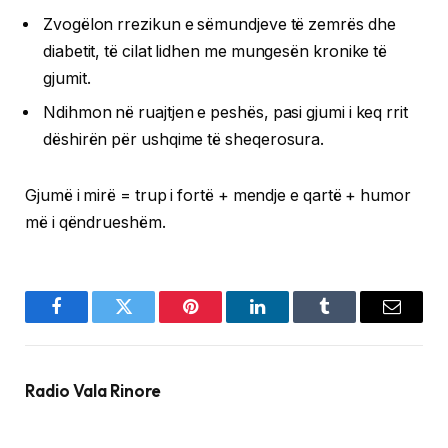
Zvogëlon rrezikun e sëmundjeve të zemrës dhe
diabetit, të cilat lidhen me mungesën kronike të
gjumit.
Ndihmon në ruajtjen e peshës, pasi gjumi i keq rrit
dëshirën për ushqime të sheqerosura.
Gjumë i mirë = trup i fortë + mendje e qartë + humor
më i qëndrueshëm.
Facebook
Twitter
Pinterest
LinkedIn
Tumblr
Email
Radio Vala Rinore