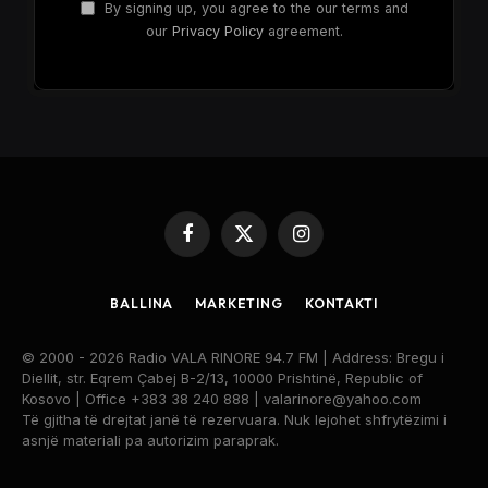
By signing up, you agree to the our terms and
our
Privacy Policy
agreement.
Facebook
X
Instagram
(Twitter)
BALLINA
MARKETING
KONTAKTI
© 2000 - 2026 Radio VALA RINORE 94.7 FM | Address: Bregu i
Diellit, str. Eqrem Çabej B-2/13, 10000 Prishtinë, Republic of
Kosovo | Office +383 38 240 888 | valarinore@yahoo.com
Të gjitha të drejtat janë të rezervuara. Nuk lejohet shfrytëzimi i
asnjë materiali pa autorizim paraprak.