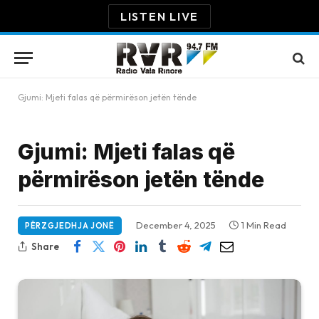
LISTEN LIVE
Gjumi: Mjeti falas që përmirëson jetën tënde
Gjumi: Mjeti falas që
përmirëson jetën tënde
December 4, 2025
1 Min Read
PËRZGJEDHJA JONË
Share