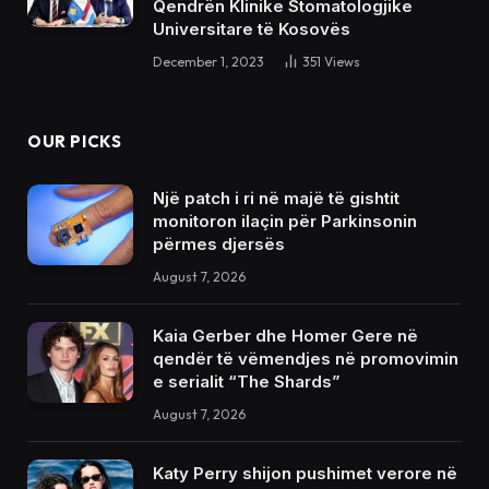
Qendrën Klinike Stomatologjike
Universitare të Kosovës
December 1, 2023
351
Views
OUR PICKS
Një patch i ri në majë të gishtit
monitoron ilaçin për Parkinsonin
përmes djersës
August 7, 2026
Kaia Gerber dhe Homer Gere në
qendër të vëmendjes në promovimin
e serialit “The Shards”
August 7, 2026
Katy Perry shijon pushimet verore në