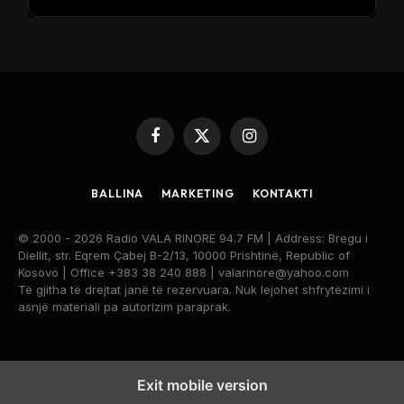
Facebook
X
Instagram
(Twitter)
BALLINA
MARKETING
KONTAKTI
© 2000 - 2026 Radio VALA RINORE 94.7 FM | Address: Bregu i
Diellit, str. Eqrem Çabej B-2/13, 10000 Prishtinë, Republic of
Kosovo | Office +383 38 240 888 | valarinore@yahoo.com
Të gjitha të drejtat janë të rezervuara. Nuk lejohet shfrytëzimi i
asnjë materiali pa autorizim paraprak.
Exit mobile version