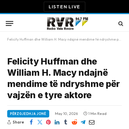
LISTEN LIVE
Felicity Huffman dhe William H. Macy ndajnë mendime të ndryshme për vajzën e tyre aktore
Felicity Huffman dhe
William H. Macy ndajnë
mendime të ndryshme për
vajzën e tyre aktore
May 10, 2026
1 Min Read
PËRZGJEDHJA JONË
Share