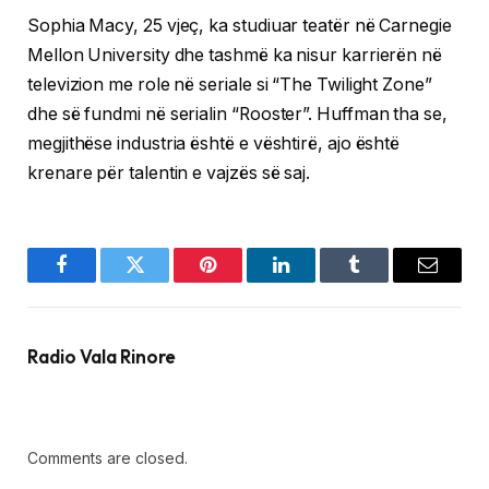
Sophia Macy, 25 vjeç, ka studiuar teatër në Carnegie
Mellon University dhe tashmë ka nisur karrierën në
televizion me role në seriale si “The Twilight Zone”
dhe së fundmi në serialin “Rooster”. Huffman tha se,
megjithëse industria është e vështirë, ajo është
krenare për talentin e vajzës së saj.
Facebook
Twitter
Pinterest
LinkedIn
Tumblr
Email
Radio Vala Rinore
Comments are closed.