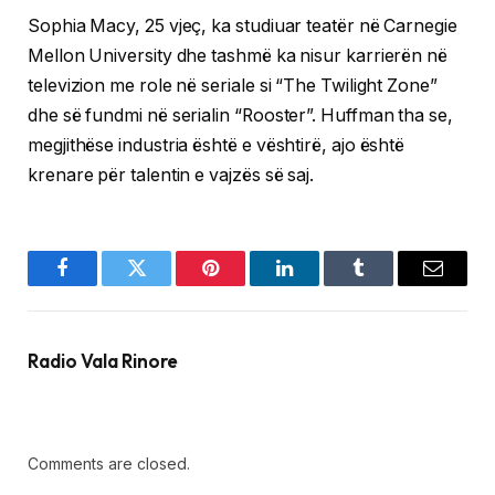
Sophia Macy, 25 vjeç, ka studiuar teatër në Carnegie
Mellon University dhe tashmë ka nisur karrierën në
televizion me role në seriale si “The Twilight Zone”
dhe së fundmi në serialin “Rooster”. Huffman tha se,
megjithëse industria është e vështirë, ajo është
krenare për talentin e vajzës së saj.
Facebook
Twitter
Pinterest
LinkedIn
Tumblr
Email
Radio Vala Rinore
Comments are closed.