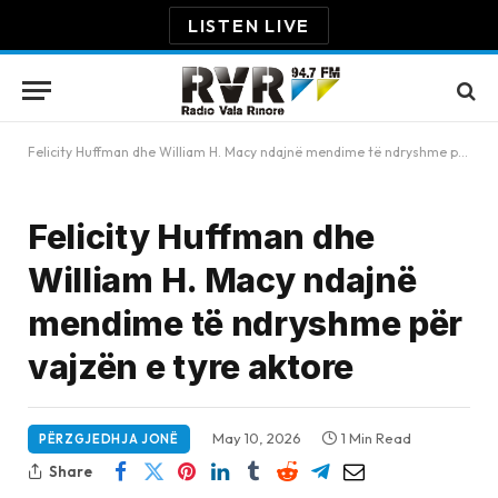
LISTEN LIVE
Felicity Huffman dhe William H. Macy ndajnë mendime të ndryshme për vajzën e tyre aktore
Felicity Huffman dhe
William H. Macy ndajnë
mendime të ndryshme për
vajzën e tyre aktore
May 10, 2026
1 Min Read
PËRZGJEDHJA JONË
Share