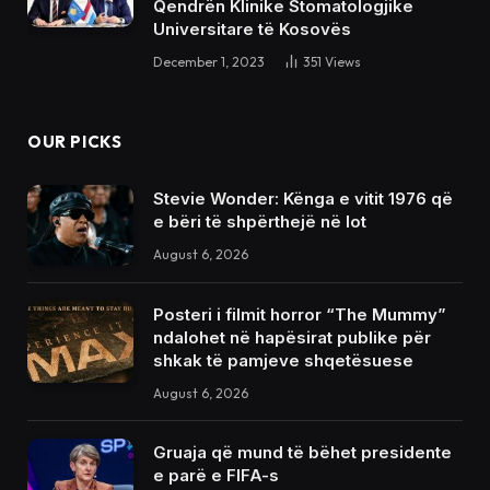
Qendrën Klinike Stomatologjike
Universitare të Kosovës
December 1, 2023
351
Views
OUR PICKS
Stevie Wonder: Kënga e vitit 1976 që
e bëri të shpërthejë në lot
August 6, 2026
Posteri i filmit horror “The Mummy”
ndalohet në hapësirat publike për
shkak të pamjeve shqetësuese
August 6, 2026
Gruaja që mund të bëhet presidente
e parë e FIFA-s