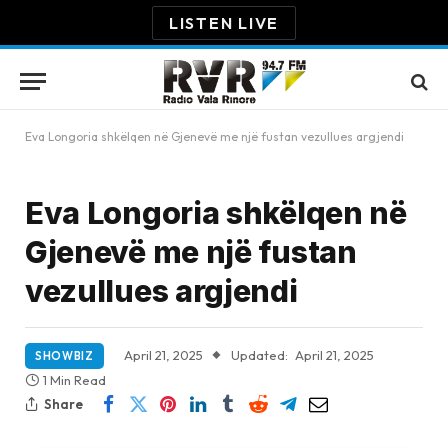
LISTEN LIVE
Eva Longoria shkëlqen në Gjenevë me një fustan vezullues argjendi
Eva Longoria shkëlqen në
Gjenevë me një fustan
vezullues argjendi
April 21, 2025
Updated:
April 21, 2025
SHOWBIZ
1 Min Read
Share