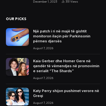
December 1, 2023
351
Views
OUR PICKS
Një patch i ri në majë të gishtit
monitoron ilaçin për Parkinsonin
përmes djersës
August 7, 2026
Kaia Gerber dhe Homer Gere në
qendër të vëmendjes në promovimin
e serialit “The Shards”
August 7, 2026
Katy Perry shijon pushimet verore në
Greqi
August 7, 2026