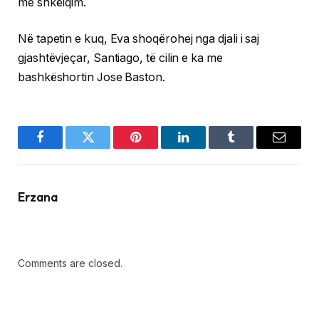
me shkëlqim.
Në tapetin e kuq, Eva shoqërohej nga djali i saj
gjashtëvjeçar, Santiago, të cilin e ka me
bashkëshortin Jose Baston.
Facebook
Twitter
Pinterest
LinkedIn
Tumblr
Email
Erzana
Comments are closed.