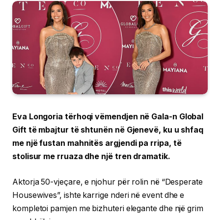
Eva Longoria tërhoqi vëmendjen në Gala-n Global
Gift të mbajtur të shtunën në Gjenevë, ku u shfaq
me një fustan mahnitës argjendi pa rripa, të
stolisur me rruaza dhe një tren dramatik.
Aktorja 50-vjeçare, e njohur për rolin në “Desperate
Housewives”, ishte karrige nderi në event dhe e
kompletoi pamjen me bizhuteri elegante dhe një grim