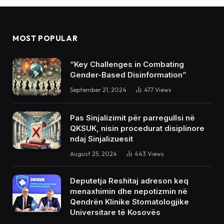
MOST POPULAR
“Key Challenges in Combating
Gender-Based Disinformation”
September 21, 2024
477
Views
Pas Sinjalizimit për parregullsi në
QKSUK, nisin procedurat disiplinore
ndaj Sinjalizuesit
August 25, 2024
443
Views
Deputetja Reshitaj adreson keq
menaxhimin dhe nepotizmin në
Qendrën Klinike Stomatologjike
Universitare të Kosovës