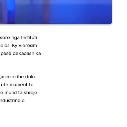
sore nga Instituti
elos. Ky vlerësim
se pesë dekadash ka
 çmimin dhe duke
 këtë moment të
e mund ta shijojë
industrinë e