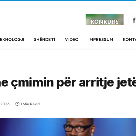
EKNOLOGJI
SHËNDETI
VIDEO
IMPRESSUM
KONT
e çmimin për arritje jet
, 2026
1 Min Read