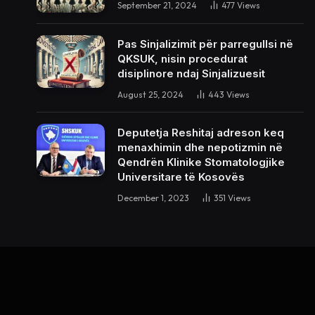
September 21, 2024
477
Views
Pas Sinjalizimit për parregullsi në
QKSUK, nisin procedurat
disiplinore ndaj Sinjalizuesit
August 25, 2024
443
Views
Deputetja Reshitaj adreson keq
menaxhimin dhe nepotizmin në
Qendrën Klinike Stomatologjike
Universitare të Kosovës
December 1, 2023
351
Views