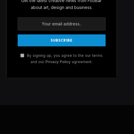
Get the latest creative news from FooBar
about art, design and business.
By signing up, you agree to the our terms
and our
Privacy Policy
agreement.