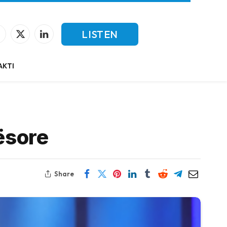
LISTEN
Facebook
X
LinkedIn
(Twitter)
LIVE
AKTI
ësore
Share