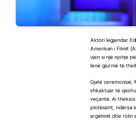
Aktori legjendar Edi
Amerikan i Filmit (
vjen si një njohje 
lënë gjurmë të thel
Gjatë ceremonisë, 
shkaktuar të qeshu
veçantë. Ai thekso
plotësisht, ndërsa k
argëtimit dhe rolin 