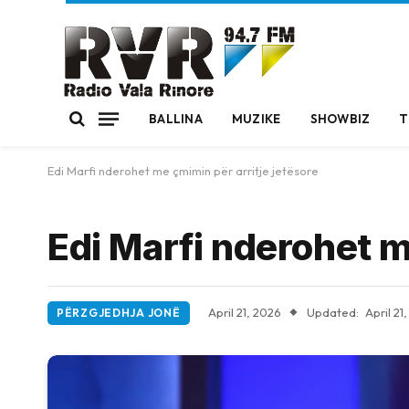
BALLINA
MUZIKE
SHOWBIZ
T
Edi Marfi nderohet me çmimin për arritje jetësore
Edi Marfi nderohet m
April 21, 2026
Updated:
April 21
PËRZGJEDHJA JONË