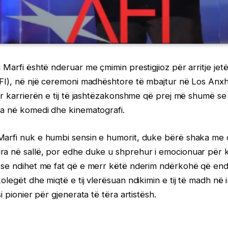
 Marfi është nderuar me çmimin prestigjioz për arritje jetë
AFI), në një ceremoni madhështore të mbajtur në Los Anxh
për karrierën e tij të jashtëzakonshme që prej më shumë 
la në komedi dhe kinematografi.
Marfi nuk e humbi sensin e humorit, duke bërë shaka me
ra në sallë, por edhe duke u shprehur i emocionuar për
i se ndihet me fat që e merr këtë nderim ndërkohë që end
olegët dhe miqtë e tij vlerësuan ndikimin e tij të madh në 
si pionier për gjenerata të tëra artistësh.