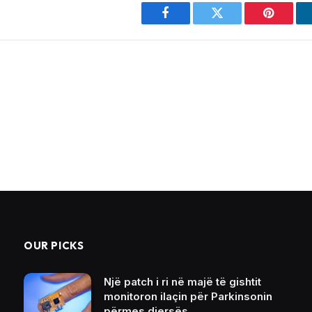
Facebook
Twitter
Pinterest
OUR PICKS
Një patch i ri në majë të gishtit
monitoron ilaçin për Parkinsonin
përmes djersës