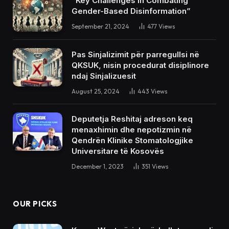
“Key Challenges in Combating
Gender-Based Disinformation”
September 21, 2024
477
Views
Pas Sinjalizimit për parregullsi në
QKSUK, nisin procedurat disiplinore
ndaj Sinjalizuesit
August 25, 2024
443
Views
Deputetja Reshitaj adreson keq
menaxhimin dhe nepotizmin në
Qendrën Klinike Stomatologjike
Universitare të Kosovës
December 1, 2023
351
Views
OUR PICKS