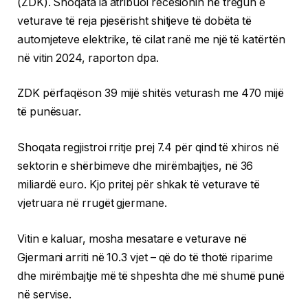
(ZDK). Shoqata ia atribuoi recesionin në tregun e
veturave të reja pjesërisht shitjeve të dobëta të
automjeteve elektrike, të cilat ranë me një të katërtën
në vitin 2024, raporton dpa.
ZDK përfaqëson 39 mijë shitës veturash me 470 mijë
të punësuar.
Shoqata regjistroi rritje prej 7.4 për qind të xhiros në
sektorin e shërbimeve dhe mirëmbajtjes, në 36
miliardë euro. Kjo pritej për shkak të veturave të
vjetruara në rrugët gjermane.
Vitin e kaluar, mosha mesatare e veturave në
Gjermani arriti në 10.3 vjet – që do të thotë riparime
dhe mirëmbajtje më të shpeshta dhe më shumë punë
në servise.