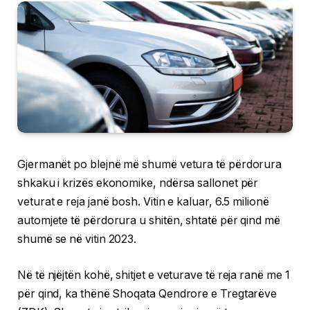
Gjermanët po blejnë më shumë vetura të përdorura
shkaku i krizës ekonomike, ndërsa sallonet për
veturat e reja janë bosh. Vitin e kaluar, 6.5 milionë
automjete të përdorura u shitën, shtatë për qind më
shumë se në vitin 2023.
Në të njëjtën kohë, shitjet e veturave të reja ranë me 1
për qind, ka thënë Shoqata Qendrore e Tregtarëve