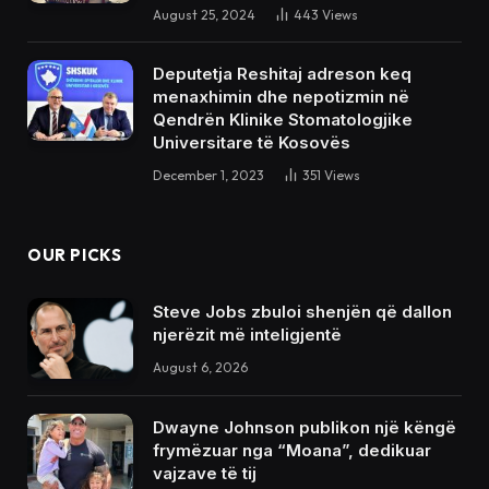
August 25, 2024
443
Views
Deputetja Reshitaj adreson keq
menaxhimin dhe nepotizmin në
Qendrën Klinike Stomatologjike
Universitare të Kosovës
December 1, 2023
351
Views
OUR PICKS
Steve Jobs zbuloi shenjën që dallon
njerëzit më inteligjentë
August 6, 2026
Dwayne Johnson publikon një këngë
frymëzuar nga “Moana”, dedikuar
vajzave të tij