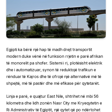
Egjipti ka bërë një hap të madh drejt transportit
modern duke vënë në funksion rrjetin e parë afrikan
të monorelit pa shofer. Sistemi i ri, plotësisht elektrik
dhe i automatizuar, synon të reduktojë trafikun e
rënduar të Kajros dhe të ofrojë një alternativë më të
shpejtë, më të pastër dhe më efikase për qytetarët.
Linja e parë, e quajtur East Nile, shtrihet në mbi 56
kilometra dhe lidh zonën Nasr City me Kryeqytetin e
Ri Administrativ të Egjiptit, një qytet që po ndërtohet