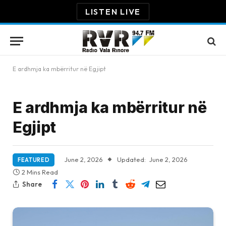
LISTEN LIVE
E ardhmja ka mbërritur në Egjipt
E ardhmja ka mbërritur në
Egjipt
June 2, 2026
Updated:
June 2, 2026
FEATURED
2 Mins Read
Share