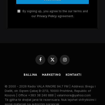
By signing up, you agree to the our terms and
our
Privacy Policy
agreement.
Facebook
X
Instagram
(Twitter)
BALLINA
MARKETING
KONTAKTI
© 2000 - 2026 Radio VALA RINORE 94.7 FM | Address: Bregu i
Diellit, str. Eqrem Çabej B-2/13, 10000 Prishtinë, Republic of
Kosovo | Office +383 38 240 888 | valarinore@yahoo.com
Të gjitha të drejtat janë të rezervuara. Nuk lejohet shfrytëzimi i
asnjë materiali pa autorizim paraprak.