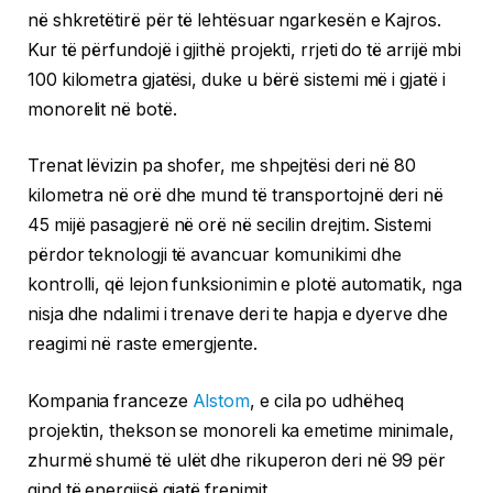
në shkretëtirë për të lehtësuar ngarkesën e Kajros.
Kur të përfundojë i gjithë projekti, rrjeti do të arrijë mbi
100 kilometra gjatësi, duke u bërë sistemi më i gjatë i
monorelit në botë.
Trenat lëvizin pa shofer, me shpejtësi deri në 80
kilometra në orë dhe mund të transportojnë deri në
45 mijë pasagjerë në orë në secilin drejtim. Sistemi
përdor teknologji të avancuar komunikimi dhe
kontrolli, që lejon funksionimin e plotë automatik, nga
nisja dhe ndalimi i trenave deri te hapja e dyerve dhe
reagimi në raste emergjente.
Kompania franceze
Alstom
, e cila po udhëheq
projektin, thekson se monoreli ka emetime minimale,
zhurmë shumë të ulët dhe rikuperon deri në 99 për
qind të energjisë gjatë frenimit.