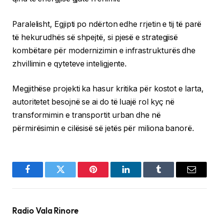
Paralelisht, Egjipti po ndërton edhe rrjetin e tij të parë
të hekurudhës së shpejtë, si pjesë e strategjisë
kombëtare për modernizimin e infrastrukturës dhe
zhvillimin e qyteteve inteligjente.
Megjithëse projekti ka hasur kritika për kostot e larta,
autoritetet besojnë se ai do të luajë rol kyç në
transformimin e transportit urban dhe në
përmirësimin e cilësisë së jetës për miliona banorë.
Facebook
Twitter
Pinterest
LinkedIn
Tumblr
Email
Radio Vala Rinore