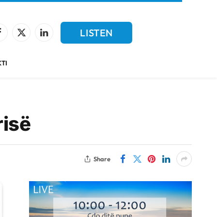
LISTEN
Facebook
X
LinkedIn
(Twitter)
LIVE
TI
risë
Share