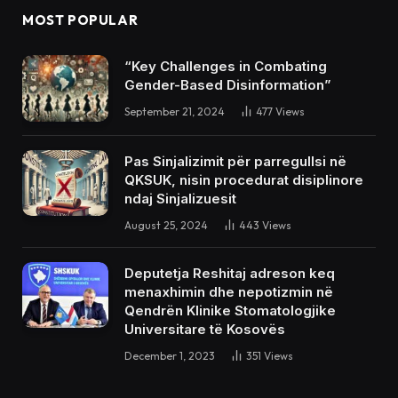
MOST POPULAR
“Key Challenges in Combating
Gender-Based Disinformation”
September 21, 2024
477
Views
Pas Sinjalizimit për parregullsi në
QKSUK, nisin procedurat disiplinore
ndaj Sinjalizuesit
August 25, 2024
443
Views
Deputetja Reshitaj adreson keq
menaxhimin dhe nepotizmin në
Qendrën Klinike Stomatologjike
Universitare të Kosovës
December 1, 2023
351
Views