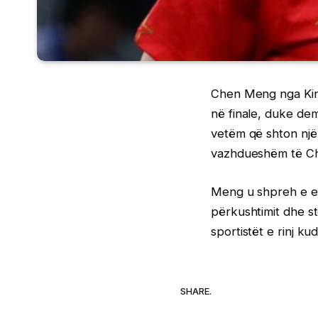
Chen Meng nga Kina 
në finale, duke dem
vetëm që shton një 
vazhdueshëm të Ch
Meng u shpreh e emo
përkushtimit dhe st
sportistët e rinj ku
SHARE.