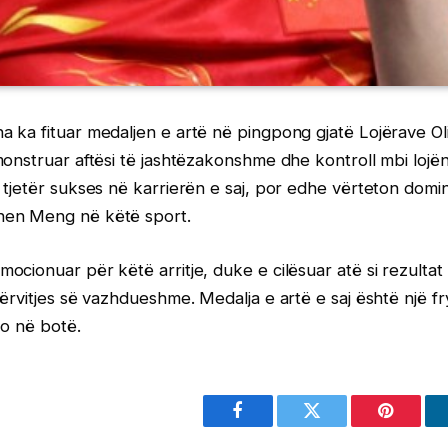
ka fituar medaljen e artë në pingpong gjatë Lojërave Oli
onstruar aftësi të jashtëzakonshme dhe kontroll mbi lojën. 
tjetër sukses në karrierën e saj, por edhe vërteton domin
en Meng në këtë sport.
cionuar për këtë arritje, duke e cilësuar atë si rezultat 
ërvitjes së vazhdueshme. Medalja e artë e saj është një 
do në botë.
Facebook
Twitter
Pinterest