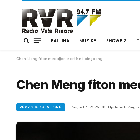
BALLINA
MUZIKE
SHOWBIZ
T
Chen Meng fiton medaljen e artë në pingpong
Chen Meng fiton med
August 3, 2024
Updated:
Augus
PËRZGJEDHJA JONË