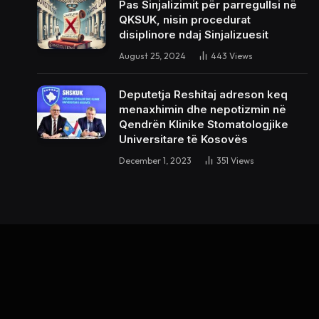
Pas Sinjalizimit për parregullsi në
QKSUK, nisin procedurat
disiplinore ndaj Sinjalizuesit
August 25, 2024
443
Views
Deputetja Reshitaj adreson keq
menaxhimin dhe nepotizmin në
Qendrën Klinike Stomatologjike
Universitare të Kosovës
December 1, 2023
351
Views