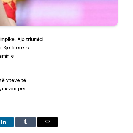
mpike. Ajo triumfoi
Kjo fitore jo
imin e
të viteve të
frymëzim për
LinkedIn
Tumblr
Email