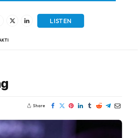
LISTEN
Facebook
X
LinkedIn
(Twitter)
LIVE
AKTI
ng
Share