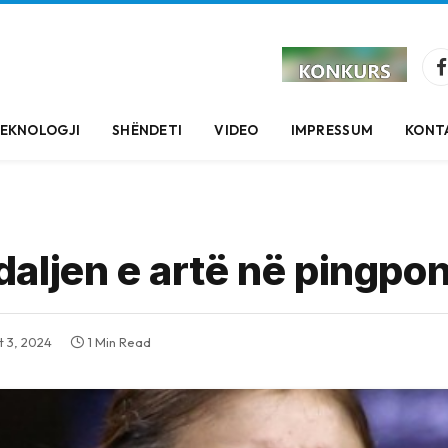
EKNOLOGJI
SHËNDETI
VIDEO
IMPRESSUM
KONT
aljen e artë në pingpo
t 3, 2024
1 Min Read