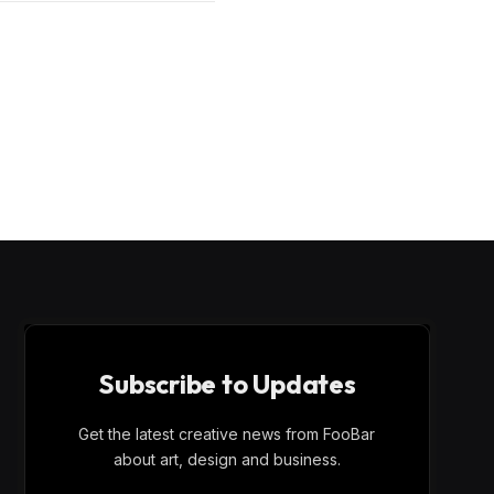
Subscribe to Updates
Get the latest creative news from FooBar
about art, design and business.