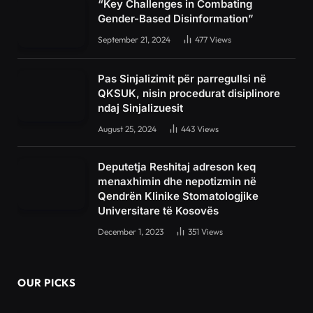
“Key Challenges in Combating
Gender-Based Disinformation”
September 21, 2024
477
Views
Pas Sinjalizimit për parregullsi në
QKSUK, nisin procedurat disiplinore
ndaj Sinjalizuesit
August 25, 2024
443
Views
Deputetja Reshitaj adreson keq
menaxhimin dhe nepotizmin në
Qendrën Klinike Stomatologjike
Universitare të Kosovës
December 1, 2023
351
Views
OUR PICKS