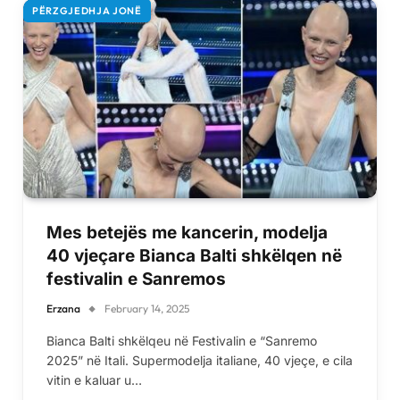
PËRZGJEDHJA JONË
Mes betejës me kancerin, modelja
40 vjeçare Bianca Balti shkëlqen në
festivalin e Sanremos
Erzana
February 14, 2025
Bianca Balti shkëlqeu në Festivalin e “Sanremo
2025” në Itali. Supermodelja italiane, 40 vjeçe, e cila
vitin e kaluar u…