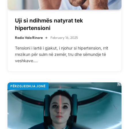
Uji si ndihmës natyrat tek
hipertensioni
Radio Vala Rinore
February 16, 2025
Tensioni i lartë i gjakut, i njohur si hipertension, rrit
rrezikun për sulm në zemër, tru dhe sëmundje të
veshkave.…
PËRZGJEDHJA JONË