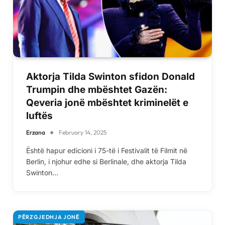
Aktorja Tilda Swinton sfidon Donald
Trumpin dhe mbështet Gazën:
Qeveria jonë mbështet kriminelët e
luftës
Erzana
February 14, 2025
Është hapur edicioni i 75-të i Festivalit të Filmit në
Berlin, i njohur edhe si Berlinale, dhe aktorja Tilda
Swinton…
PËRZGJEDHJA JONË