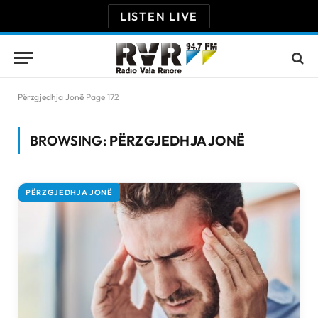
LISTEN LIVE
Përzgjedhja Jonë
Page 172
BROWSING:
PËRZGJEDHJA JONË
PËRZGJEDHJA JONË