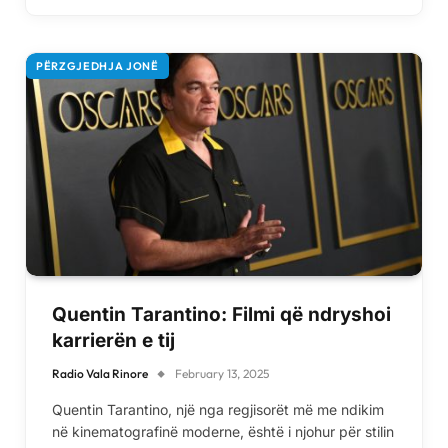
PËRZGJEDHJA JONË
Quentin Tarantino: Filmi që ndryshoi
karrierën e tij
Radio Vala Rinore
February 13, 2025
Quentin Tarantino, një nga regjisorët më me ndikim
në kinematografinë moderne, është i njohur për stilin