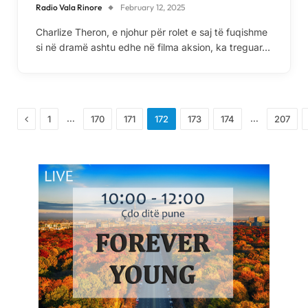
Radio Vala Rinore
February 12, 2025
Charlize Theron, e njohur për rolet e saj të fuqishme
si në dramë ashtu edhe në filma aksion, ka treguar…
Previous
…
…
1
170
171
172
173
174
207