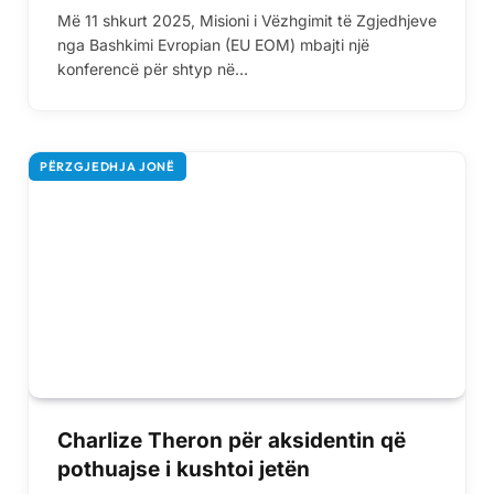
Më 11 shkurt 2025, Misioni i Vëzhgimit të Zgjedhjeve
nga Bashkimi Evropian (EU EOM) mbajti një
konferencë për shtyp në…
PËRZGJEDHJA JONË
Charlize Theron për aksidentin që
pothuajse i kushtoi jetën