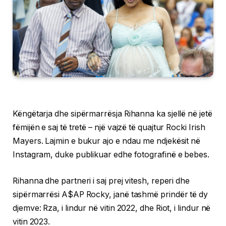
Këngëtarja dhe sipërmarrësja Rihanna ka sjellë në jetë
fëmijën e saj të tretë – një vajzë të quajtur Rocki Irish
Mayers. Lajmin e bukur ajo e ndau me ndjekësit në
Instagram, duke publikuar edhe fotografinë e bebes.
Rihanna dhe partneri i saj prej vitesh, reperi dhe
sipërmarrësi A$AP Rocky, janë tashmë prindër të dy
djemve: Rza, i lindur në vitin 2022, dhe Riot, i lindur në
vitin 2023.