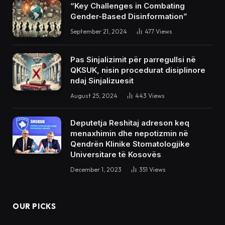
“Key Challenges in Combating
Gender-Based Disinformation”
September 21, 2024
477
Views
Pas Sinjalizimit për parregullsi në
QKSUK, nisin procedurat disiplinore
ndaj Sinjalizuesit
August 25, 2024
443
Views
Deputetja Reshitaj adreson keq
menaxhimin dhe nepotizmin në
Qendrën Klinike Stomatologjike
Universitare të Kosovës
December 1, 2023
351
Views
OUR PICKS